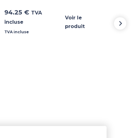
94.25
€
48
TVA
Voir le
incluse
incl
produit
TVA incluse
TVA i