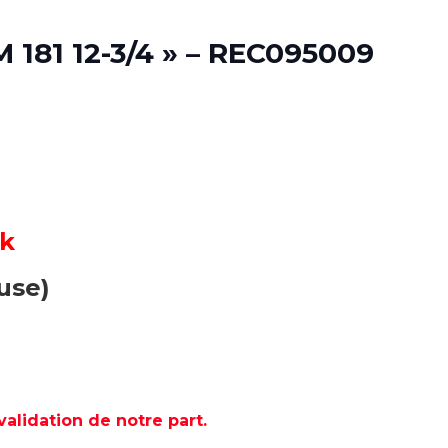
81 12-3/4 » – REC095009
ck
use)
lidation de notre part.