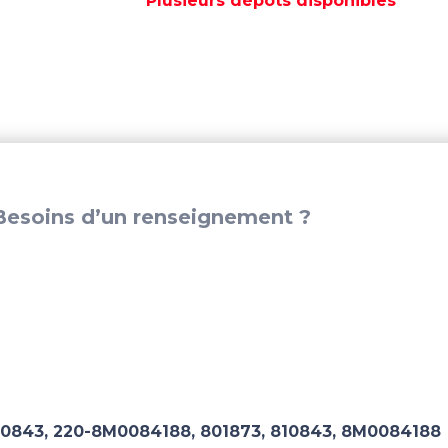
Plusieurs dépôts disponibles
181
12-
3/4''
-
REC095009
esoins d’un renseignement ?
0843, 220-8M0084188, 801873, 810843, 8M0084188