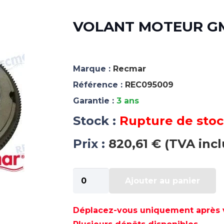
VOLANT MOTEUR GM 1
Marque :
Recmar
Référence :
REC095009
Garantie :
3 ans
Stock :
Rupture de sto
Prix :
820,61 € (TVA incl
quantité
Ajouter au panier
de
VOLANT
MOTEUR
Déplacez-vous uniquement après va
GM