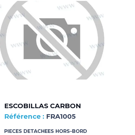
DI
BL
ESCOBILLAS CARBON
FRA1005
FR
PIECES DETACHEES HORS-BORD
PIE