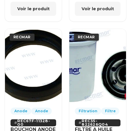
Voir le produit
Voir le produit
RECMAR
RECMAR
Anode
Anode
Filtration
Filtre
REC67F-11328-
REC35-
00
822626Q04
BOUCHON ANODE
FILTRE A HUILE