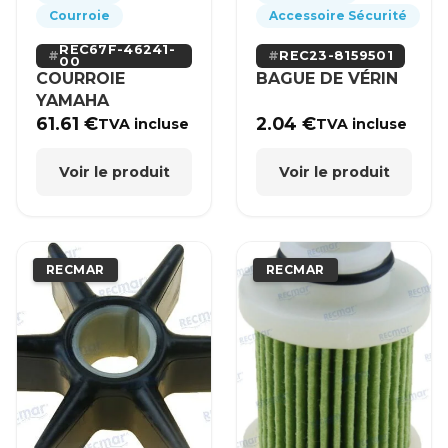
Courroie
Accessoire Sécurité
REC67F-46241-
REC23-8159501
00
COURROIE
BAGUE DE VÉRIN
YAMAHA
61.61
€
2.04
€
TVA incluse
TVA incluse
Voir le produit
Voir le produit
RECMAR
RECMAR