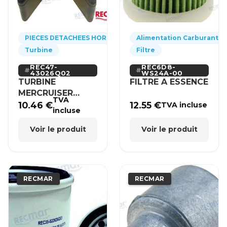
PIECES DETACHEES HORS-BORD
Alimentation Carburant
Turbine
Filtre
REC47-
REC6D8-
43026Q02
WS24A-00
TURBINE
FILTRE A ESSENCE
MERCRUISER
TVA
MERCURY BRP
10.46
€
12.55
€
TVA incluse
incluse
HONDA
Voir le produit
Voir le produit
RECMAR
RECMAR