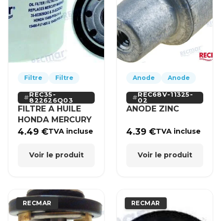
Filtre
Filtre
Anode
Anode
REC35-
REC68V-11325-
822626Q03
02
FILTRE A HUILE
ANODE ZINC
HONDA MERCURY
4.49
€
4.39
€
TVA incluse
TVA incluse
Voir le produit
Voir le produit
RECMAR
RECMAR