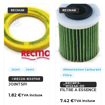
RECMAR
RECMAR
Joint
Joint
Alimentation Carburant
Filtre
REC26-830749
REC6P3-
JOINTSPI
WS24A-00
FILTRE A ESSENCE
1.82
€
TVA incluse
7.42
€
TVA incluse