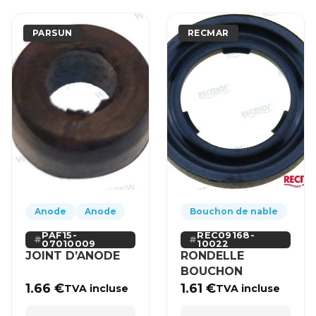
PARSUN
RECMAR
Anode
Anode
Bouchon de nable
PAF15-
REC09168-
07010009
10022
JOINT D’ANODE
RONDELLE
BOUCHON
1.66
€
1.61
€
TVA incluse
TVA incluse