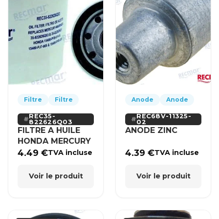
Filtre
Filtre
Anode
Anode
REC35-
REC68V-11325-
822626Q03
02
FILTRE A HUILE
ANODE ZINC
HONDA MERCURY
4.49
€
4.39
€
TVA incluse
TVA incluse
Voir le produit
Voir le produit