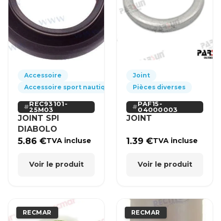
Accessoire
Joint
Accessoire sport nautique
Pièces diverses
REC93101-
PAF15-
25M03
04000003
JOINT SPI
JOINT
DIABOLO
5.86
€
1.39
€
TVA incluse
TVA incluse
Voir le produit
Voir le produit
RECMAR
RECMAR