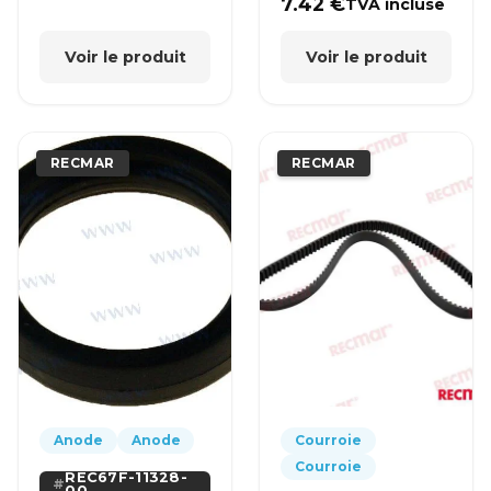
7.42
€
TVA incluse
Voir le produit
Voir le produit
RECMAR
RECMAR
Anode
Anode
Courroie
Courroie
REC67F-11328-
00