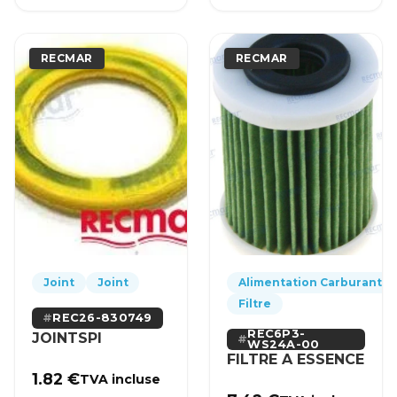
RECMAR
RECMAR
Joint
Joint
Alimentation Carburant
Filtre
REC26-830749
REC6P3-
JOINTSPI
WS24A-00
FILTRE A ESSENCE
1.82
€
TVA incluse