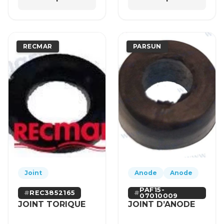
RECMAR
PARSUN
Joint
Anode
Anode
PAF15-
REC3852165
07010009
JOINT TORIQUE
JOINT D’ANODE