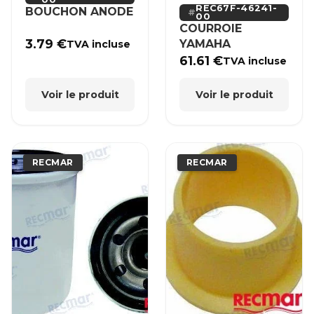
REC67F-46241-
BOUCHON ANODE
00
COURROIE
3.79
€
YAMAHA
TVA incluse
61.61
€
TVA incluse
Voir le produit
Voir le produit
RECMAR
RECMAR