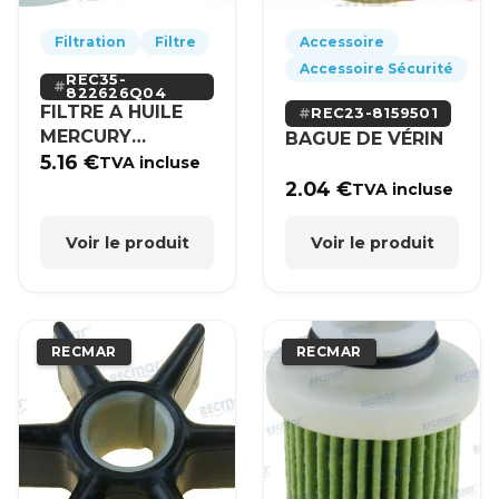
Filtration
Filtre
Accessoire
Accessoire Sécurité
REC35-
822626Q04
FILTRE A HUILE
REC23-8159501
MERCURY
BAGUE DE VÉRIN
MERCRUISER
5.16
€
TVA incluse
2.04
€
TVA incluse
Voir le produit
Voir le produit
RECMAR
RECMAR