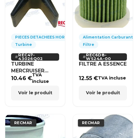
PIECES DETACHEES HORS-BORD
Alimentation Carburant
Turbine
Filtre
REC47-
REC6D8-
43026Q02
WS24A-00
TURBINE
FILTRE A ESSENCE
MERCRUISER
TVA
MERCURY BRP
10.46
€
12.55
€
TVA incluse
incluse
HONDA
Voir le produit
Voir le produit
RECMAR
RECMAR