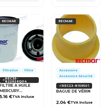
RECMAR
RECMAR
Filtration
Filtre
Accessoire
Accessoire Sécurité
REC35-
822626Q04
FILTRE A HUILE
REC23-8159501
MERCURY
BAGUE DE VÉRIN
MERCRUISER
5.16
€
TVA incluse
2.04
€
TVA incluse