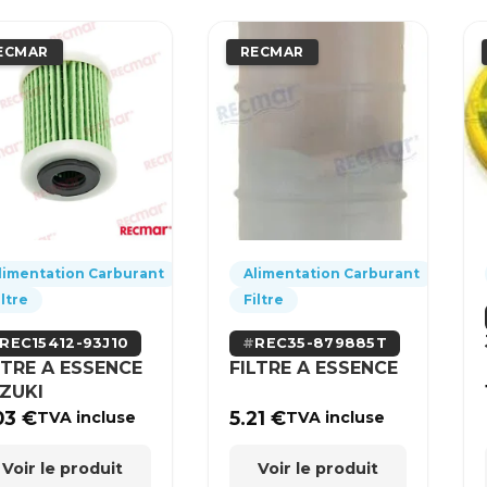
ECMAR
RECMAR
limentation Carburant
Alimentation Carburant
iltre
Filtre
REC15412-93J10
REC35-879885T
LTRE A ESSENCE
FILTRE A ESSENCE
ZUKI
03
€
5.21
€
TVA incluse
TVA incluse
Voir le produit
Voir le produit