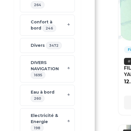
264
Confort à
bord
246
Divers
3472
F
DIVERS
FI
NAVIGATION
Y
1695
12
Eau à bord
260
Electricité &
Energie
198