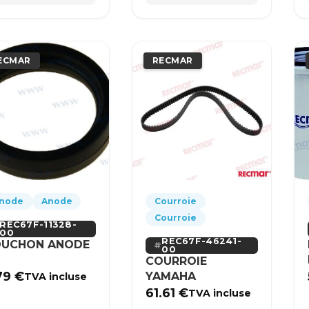
ECMAR
RECMAR
node
Anode
Courroie
Courroie
REC67F-11328-
00
REC67F-46241-
UCHON ANODE
00
COURROIE
79
€
YAMAHA
TVA incluse
61.61
€
TVA incluse