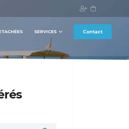
DETACHÉES
SERVICES
Contact
érés