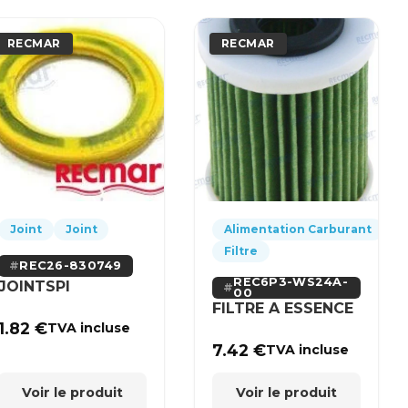
RECMAR
RECMAR
Joint
Joint
Alimentation Carburant
Filtre
REC26-830749
REC6P3-WS24A-
JOINTSPI
00
FILTRE A ESSENCE
1.82
€
TVA incluse
7.42
€
TVA incluse
Voir le produit
Voir le produit