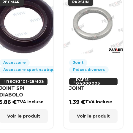
RECMAR
PARSUN
Accessoire
Joint
Accessoire sport nautique
Pièces diverses
PAF15-
REC93101-25M03
04000003
JOINT SPI
JOINT
DIABOLO
5.86
€
1.39
€
TVA incluse
TVA incluse
Voir le produit
Voir le produit