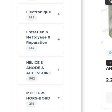
R
Electronique
145
Entretien &
Nettoyage &
Réparation
134
D
HELICE &
ANODE &
AN
ACCESSOIRE
962
2.
MOTEURS
HORS-BORD
219