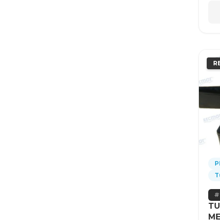
R
P
T
TU
ME