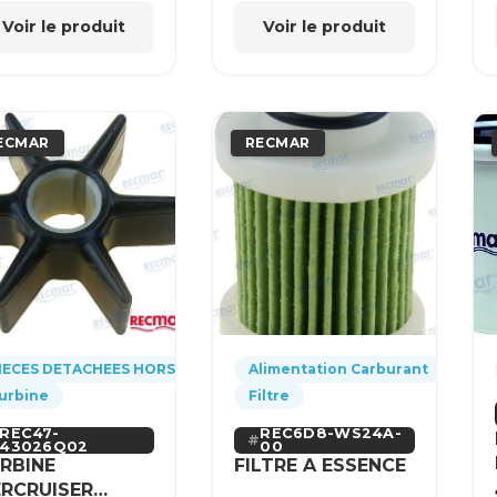
Voir le produit
Voir le produit
ECMAR
RECMAR
IECES DETACHEES HORS-BORD
Alimentation Carburant
urbine
Filtre
REC47-
REC6D8-WS24A-
43026Q02
00
RBINE
FILTRE A ESSENCE
RCRUISER