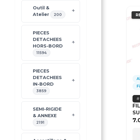
Outil &
Atelier
200
R
PIECES
DETACHEES
HORS-BORD
11594
PIECES
DETACHEES
A
IN-BORD
F
3859
FI
SEMI-RIGIDE
SU
& ANNEXE
7.
2191