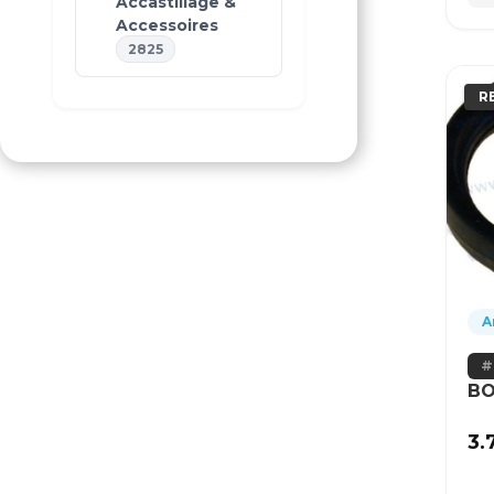
Accastillage &
Accessoires
2825
R
A
BO
3.