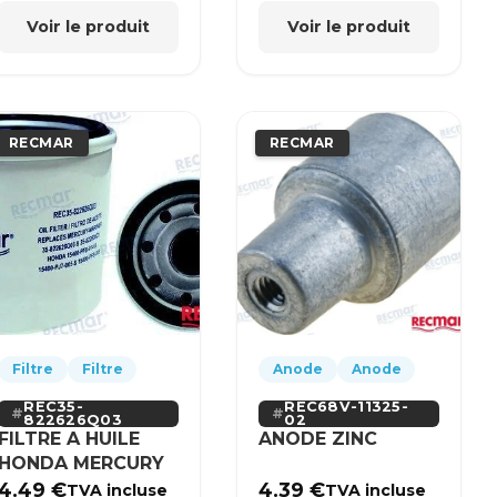
Voir le produit
Voir le produit
RECMAR
RECMAR
Filtre
Filtre
Anode
Anode
REC35-
REC68V-11325-
822626Q03
02
FILTRE A HUILE
ANODE ZINC
HONDA MERCURY
4.49
€
4.39
€
TVA incluse
TVA incluse