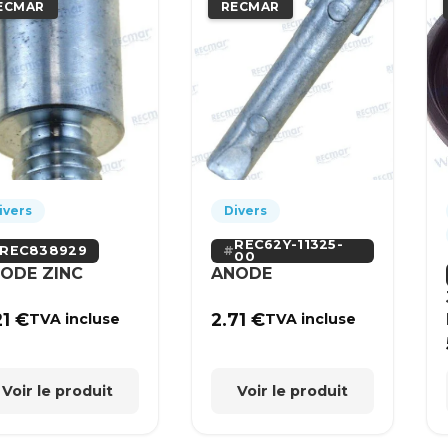
ECMAR
RECMAR
ivers
Divers
REC62Y-11325-
REC838929
00
ODE ZINC
ANODE
21
€
2.71
€
TVA incluse
TVA incluse
Voir le produit
Voir le produit