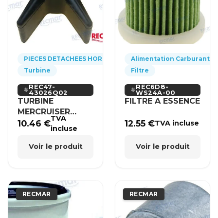
PIECES DETACHEES HORS-BORD
Alimentation Carburant
Turbine
Filtre
REC47-
REC6D8-
43026Q02
WS24A-00
TURBINE
FILTRE A ESSENCE
MERCRUISER
TVA
MERCURY BRP
10.46
€
12.55
€
TVA incluse
incluse
HONDA
Voir le produit
Voir le produit
RECMAR
RECMAR