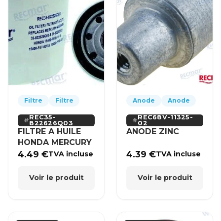
Filtre
Filtre
Anode
Anode
REC35-
REC68V-11325-
822626Q03
02
FILTRE A HUILE
ANODE ZINC
HONDA MERCURY
4.49
€
4.39
€
TVA incluse
TVA incluse
Voir le produit
Voir le produit