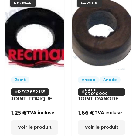
RECMAR
PARSUN
Joint
Anode
Anode
PAF15-
REC3852165
07010009
JOINT TORIQUE
JOINT D’ANODE
1.25
€
1.66
€
TVA incluse
TVA incluse
Voir le produit
Voir le produit