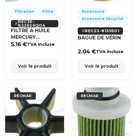
Filtration
Filtre
Accessoire
Accessoire Sécurité
REC35-
822626Q04
FILTRE A HUILE
REC23-8159501
MERCURY
BAGUE DE VÉRIN
MERCRUISER
5.16
€
TVA incluse
2.04
€
TVA incluse
Voir le produit
Voir le produit
RECMAR
RECMAR