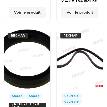
7.42
€
TVA incluse
Voir le produit
Voir le produit
RECMAR
RECMAR
Anode
Anode
Courroie
Courroie
REC67F-11328-
00