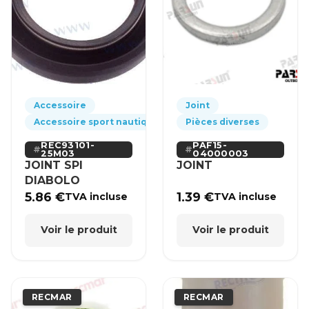
Accessoire
Joint
Accessoire sport nautique
Pièces diverses
REC93101-
PAF15-
25M03
04000003
JOINT SPI
JOINT
DIABOLO
5.86
€
1.39
€
TVA incluse
TVA incluse
Voir le produit
Voir le produit
RECMAR
RECMAR