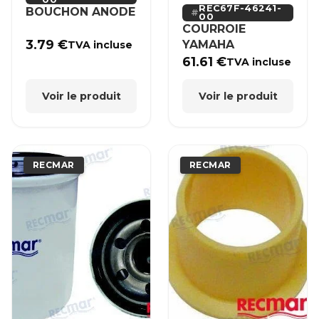
REC67F-46241-
BOUCHON ANODE
00
COURROIE
3.79
€
YAMAHA
TVA incluse
61.61
€
TVA incluse
Voir le produit
Voir le produit
RECMAR
RECMAR