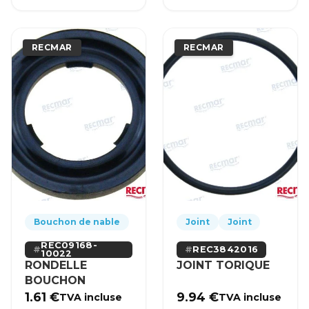
RECMAR
RECMAR
Bouchon de nable
Joint
Joint
REC09168-
REC3842016
10022
RONDELLE
JOINT TORIQUE
BOUCHON
1.61
€
9.94
€
TVA incluse
TVA incluse