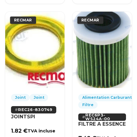
RECMAR
RECMAR
Joint
Joint
Alimentation Carburant
Filtre
REC26-830749
REC6P3-
JOINTSPI
WS24A-00
FILTRE A ESSENCE
1.82
€
TVA incluse