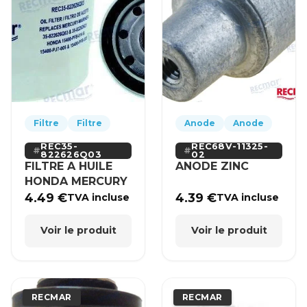
Filtre
Filtre
Anode
Anode
REC35-
REC68V-11325-
822626Q03
02
FILTRE A HUILE
ANODE ZINC
HONDA MERCURY
4.49
€
4.39
€
TVA incluse
TVA incluse
Voir le produit
Voir le produit
RECMAR
RECMAR