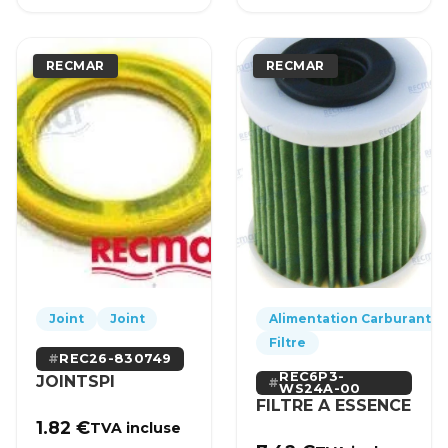
RECMAR
RECMAR
Joint
Joint
Alimentation Carburant
Filtre
REC26-830749
REC6P3-
JOINTSPI
WS24A-00
FILTRE A ESSENCE
1.82
€
TVA incluse