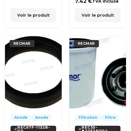
7.42
€
TVA incluse
Voir le produit
Voir le produit
RECMAR
RECMAR
Anode
Anode
Filtration
Filtre
REC67F-11328-
REC35-
00
822626Q04