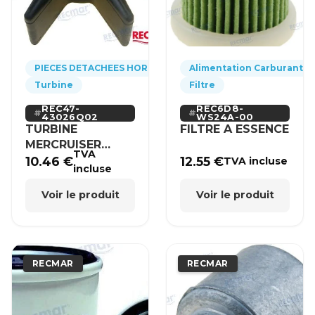
PIECES DETACHEES HORS-BORD
Alimentation Carburant
Turbine
Filtre
REC47-
REC6D8-
43026Q02
WS24A-00
TURBINE
FILTRE A ESSENCE
MERCRUISER
TVA
MERCURY BRP
10.46
€
12.55
€
TVA incluse
incluse
HONDA
Voir le produit
Voir le produit
RECMAR
RECMAR