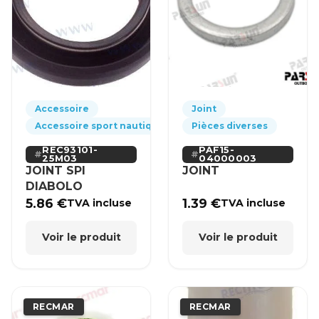
Accessoire
Joint
Accessoire sport nautique
Pièces diverses
REC93101-
PAF15-
25M03
04000003
JOINT SPI
JOINT
DIABOLO
5.86
€
1.39
€
TVA incluse
TVA incluse
Voir le produit
Voir le produit
RECMAR
RECMAR