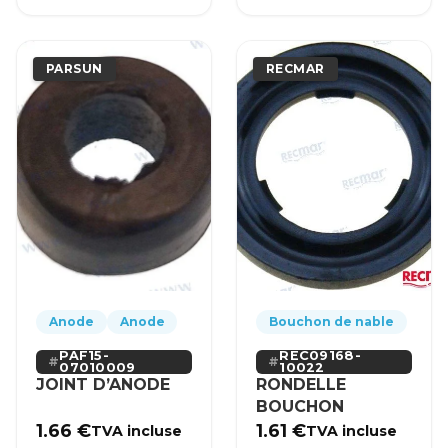
PARSUN
RECMAR
Anode
Anode
Bouchon de nable
PAF15-
REC09168-
07010009
10022
JOINT D’ANODE
RONDELLE
BOUCHON
1.66
€
1.61
€
TVA incluse
TVA incluse