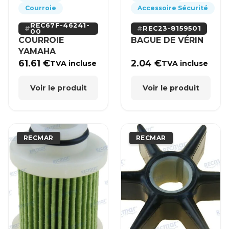
Courroie
Accessoire Sécurité
REC67F-46241-
REC23-8159501
00
COURROIE
BAGUE DE VÉRIN
YAMAHA
61.61
€
2.04
€
TVA incluse
TVA incluse
Voir le produit
Voir le produit
RECMAR
RECMAR