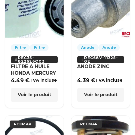
Filtre
Filtre
Anode
Anode
REC35-
REC68V-11325-
822626Q03
02
FILTRE A HUILE
ANODE ZINC
HONDA MERCURY
4.49
€
4.39
€
TVA incluse
TVA incluse
Voir le produit
Voir le produit
RECMAR
RECMAR