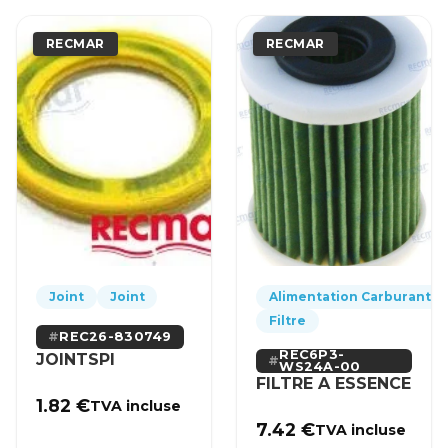
RECMAR
RECMAR
Joint
Joint
Alimentation Carburant
Filtre
REC26-830749
REC6P3-
JOINTSPI
WS24A-00
FILTRE A ESSENCE
1.82
€
TVA incluse
7.42
€
TVA incluse