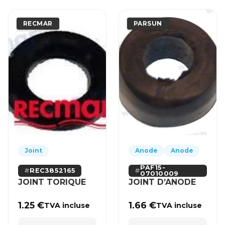
RECMAR
PARSUN
Joint
Anode
Anode
PAF15-
REC3852165
07010009
JOINT TORIQUE
JOINT D’ANODE
1.25
€
1.66
€
TVA incluse
TVA incluse