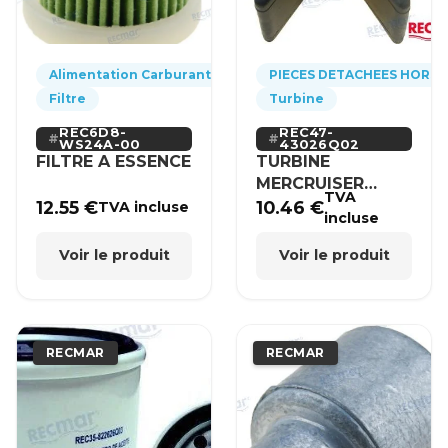
Alimentation Carburant
PIECES DETACHEES HORS
Filtre
Turbine
REC6D8-
REC47-
WS24A-00
43026Q02
FILTRE A ESSENCE
TURBINE
MERCRUISER
TVA
MERCURY BRP
12.55
€
10.46
€
TVA incluse
incluse
HONDA
Voir le produit
Voir le produit
RECMAR
RECMAR