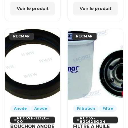
Voir le produit
Voir le produit
RECMAR
RECMAR
Anode
Anode
Filtration
Filtre
REC67F-11328-
REC35-
00
822626Q04
BOUCHON ANODE
FILTRE A HUILE