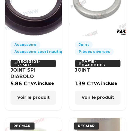
Accessoire
Joint
Accessoire sport nautique
Pièces diverses
REC93101-
PAF15-
25M03
04000003
JOINT SPI
JOINT
DIABOLO
5.86
€
1.39
€
TVA incluse
TVA incluse
Voir le produit
Voir le produit
RECMAR
RECMAR