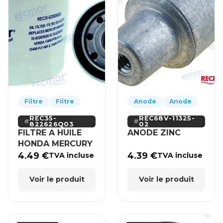
Filtre
Filtre
Anode
Anode
REC35-
REC68V-11325-
822626Q03
02
FILTRE A HUILE
ANODE ZINC
HONDA MERCURY
4.49
€
4.39
€
TVA incluse
TVA incluse
Voir le produit
Voir le produit