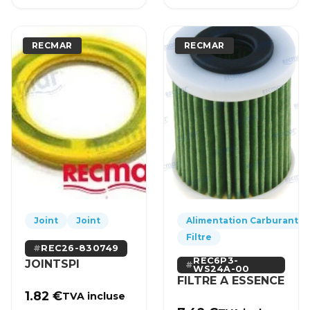
RECMAR
RECMAR
Joint
Joint
Alimentation Carburant
Filtre
REC26-830749
REC6P3-
JOINTSPI
WS24A-00
FILTRE A ESSENCE
1.82
€
TVA incluse