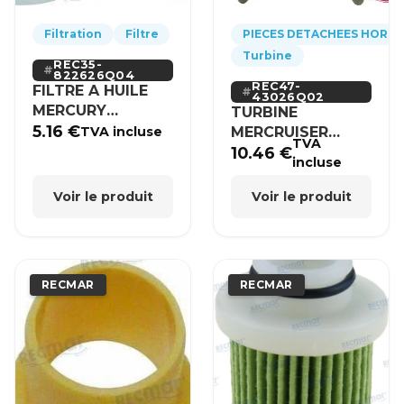
Filtration
Filtre
PIECES DETACHEES HORS
Turbine
REC35-
822626Q04
REC47-
FILTRE A HUILE
43026Q02
MERCURY
TURBINE
MERCRUISER
5.16
€
MERCRUISER
TVA incluse
TVA
MERCURY BRP
10.46
€
incluse
HONDA
Voir le produit
Voir le produit
RECMAR
RECMAR