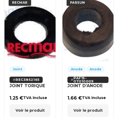
RECMAR
PARSUN
Joint
Anode
Anode
PAF15-
REC3852165
07010009
JOINT TORIQUE
JOINT D’ANODE
1.25
€
1.66
€
TVA incluse
TVA incluse
Voir le produit
Voir le produit