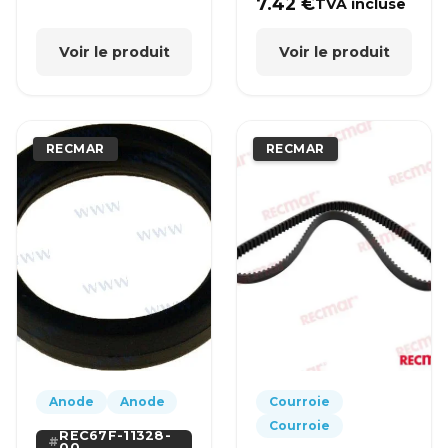
7.42
€
TVA incluse
Voir le produit
Voir le produit
RECMAR
RECMAR
Anode
Anode
Courroie
Courroie
REC67F-11328-
00