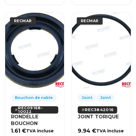
RECMAR
RECMAR
Bouchon de nable
Joint
Joint
REC09168-
REC3842016
10022
RONDELLE
JOINT TORIQUE
BOUCHON
1.61
€
9.94
€
TVA incluse
TVA incluse