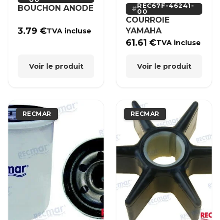
REC67F-46241-
BOUCHON ANODE
00
COURROIE
3.79
€
YAMAHA
TVA incluse
61.61
€
TVA incluse
Voir le produit
Voir le produit
RECMAR
RECMAR