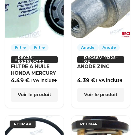
Filtre
Filtre
Anode
Anode
REC35-
REC68V-11325-
822626Q03
02
FILTRE A HUILE
ANODE ZINC
HONDA MERCURY
4.49
€
4.39
€
TVA incluse
TVA incluse
Voir le produit
Voir le produit
RECMAR
RECMAR