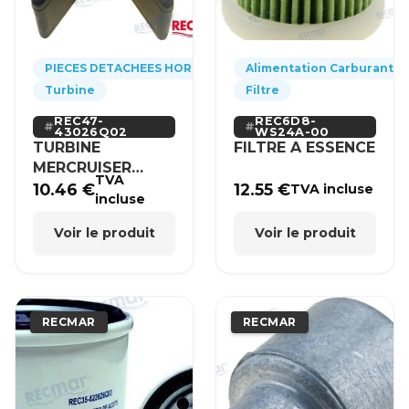
PIECES DETACHEES HORS-BORD
Alimentation Carburant
Turbine
Filtre
REC47-
REC6D8-
43026Q02
WS24A-00
TURBINE
FILTRE A ESSENCE
MERCRUISER
TVA
MERCURY BRP
10.46
€
12.55
€
TVA incluse
incluse
HONDA
Voir le produit
Voir le produit
RECMAR
RECMAR