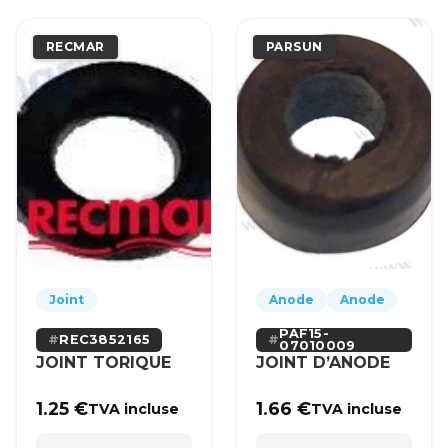
RECMAR
PARSUN
Joint
Anode
Anode
PAF15-
REC3852165
07010009
JOINT TORIQUE
JOINT D’ANODE
1.25
€
1.66
€
TVA incluse
TVA incluse