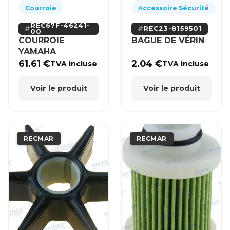
Courroie
Accessoire Sécurité
REC67F-46241-
REC23-8159501
00
COURROIE
BAGUE DE VÉRIN
YAMAHA
61.61
€
2.04
€
TVA incluse
TVA incluse
Voir le produit
Voir le produit
RECMAR
RECMAR