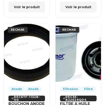
Voir le produit
Voir le produit
RECMAR
RECMAR
Anode
Anode
Filtration
Filtre
REC67F-11328-
REC35-
00
822626Q04
BOUCHON ANODE
FILTRE A HUILE