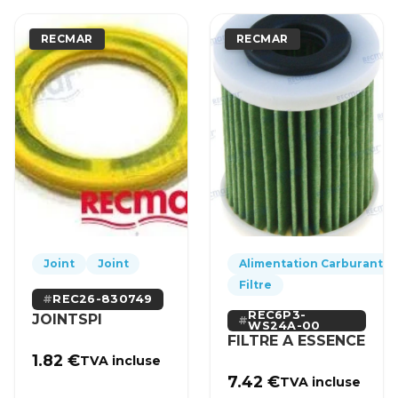
RECMAR
RECMAR
Joint
Joint
Alimentation Carburant
Filtre
REC26-830749
REC6P3-
JOINTSPI
WS24A-00
FILTRE A ESSENCE
1.82
€
TVA incluse
7.42
€
TVA incluse