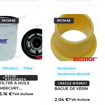
RECMAR
RECMAR
Filtration
Filtre
Accessoire
Accessoire Sécurité
REC35-
822626Q04
FILTRE A HUILE
REC23-8159501
MERCURY
BAGUE DE VÉRIN
MERCRUISER
5.16
€
TVA incluse
2.04
€
TVA incluse