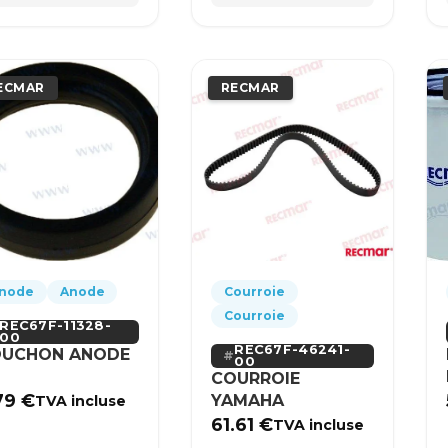
ECMAR
RECMAR
node
Anode
Courroie
Courroie
REC67F-11328-
00
REC67F-46241-
UCHON ANODE
00
COURROIE
79
€
YAMAHA
TVA incluse
61.61
€
TVA incluse