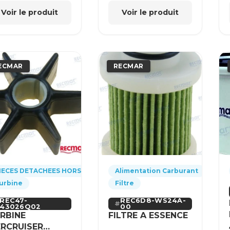
Voir le produit
Voir le produit
ECMAR
RECMAR
IECES DETACHEES HORS-BORD
Alimentation Carburant
urbine
Filtre
REC47-
REC6D8-WS24A-
43026Q02
00
RBINE
FILTRE A ESSENCE
RCRUISER