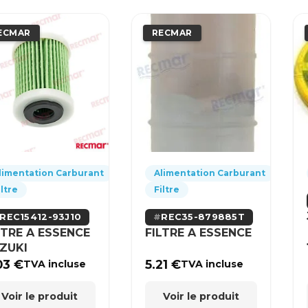
ECMAR
RECMAR
limentation Carburant
Alimentation Carburant
iltre
Filtre
REC15412-93J10
REC35-879885T
LTRE A ESSENCE
FILTRE A ESSENCE
ZUKI
03
€
5.21
€
TVA incluse
TVA incluse
Voir le produit
Voir le produit