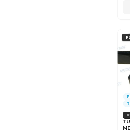
R
P
T
TU
ME