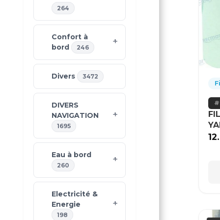
264
Confort à
bord
246
Divers
3472
F
DIVERS
FI
NAVIGATION
Y
1695
12
Eau à bord
260
Electricité &
Energie
198