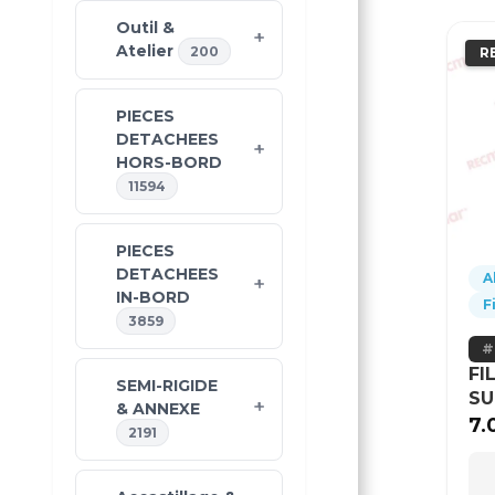
Outil &
Atelier
200
R
PIECES
DETACHEES
HORS-BORD
11594
PIECES
DETACHEES
A
IN-BORD
F
3859
FI
SEMI-RIGIDE
SU
& ANNEXE
7.
2191