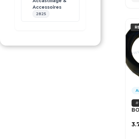
Accastillage &
Accessoires
2825
R
A
BO
3.