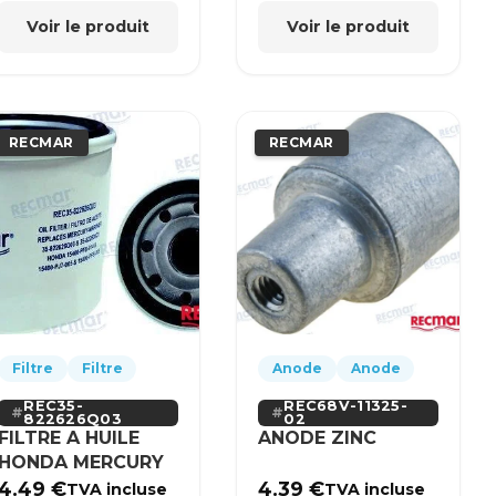
Voir le produit
Voir le produit
RECMAR
RECMAR
Filtre
Filtre
Anode
Anode
REC35-
REC68V-11325-
822626Q03
02
FILTRE A HUILE
ANODE ZINC
HONDA MERCURY
4.49
€
4.39
€
TVA incluse
TVA incluse