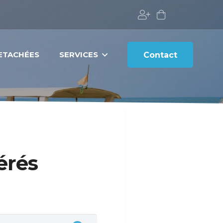
DETACHÉES
SERVICES
Contact
érés