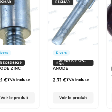
ECMAR
RECMAR
ivers
Divers
REC62Y-11325-
REC838929
00
ODE ZINC
ANODE
21
€
2.71
€
TVA incluse
TVA incluse
Voir le produit
Voir le produit