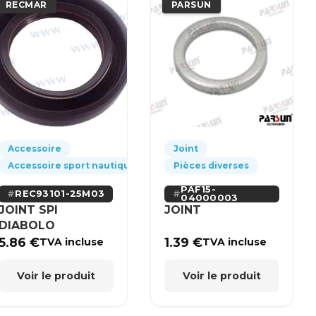
RECMAR
PARSUN
Accessoire
Joint
Accessoire sport nautique
Pièces diverses
PAF15-
REC93101-25M03
04000003
JOINT SPI
JOINT
DIABOLO
5.86
€
1.39
€
TVA incluse
TVA incluse
Voir le produit
Voir le produit