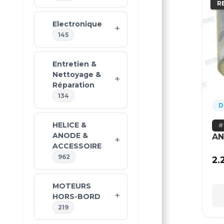
R
Electronique
145
Entretien &
Nettoyage &
Réparation
134
D
HELICE &
ANODE &
AN
ACCESSOIRE
962
2.
MOTEURS
HORS-BORD
219