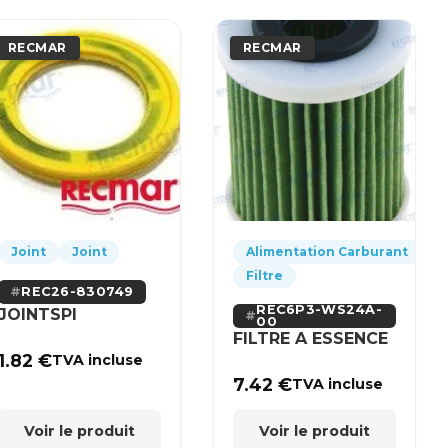
RECMAR
RECMAR
Joint
Joint
Alimentation Carburant
Filtre
REC26-830749
REC6P3-WS24A-
JOINTSPI
00
FILTRE A ESSENCE
1.82
€
TVA incluse
7.42
€
TVA incluse
Voir le produit
Voir le produit