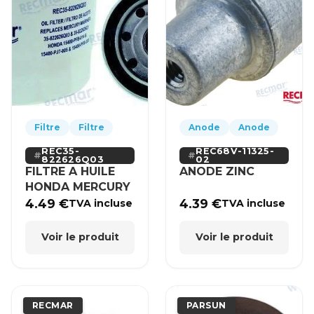
Filtre
Filtre
Anode
Anode
REC35-
REC68V-11325-
822626Q03
02
FILTRE A HUILE
ANODE ZINC
HONDA MERCURY
4.49
€
4.39
€
TVA incluse
TVA incluse
Voir le produit
Voir le produit
RECMAR
PARSUN