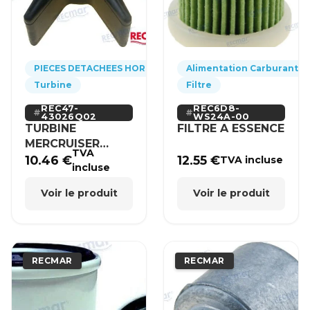
PIECES DETACHEES HORS-BORD
Alimentation Carburant
Turbine
Filtre
REC47-
REC6D8-
43026Q02
WS24A-00
TURBINE
FILTRE A ESSENCE
MERCRUISER
TVA
MERCURY BRP
10.46
€
12.55
€
TVA incluse
incluse
HONDA
Voir le produit
Voir le produit
RECMAR
RECMAR