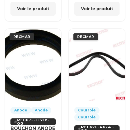
Voir le produit
Voir le produit
RECMAR
RECMAR
Anode
Anode
Courroie
Courroie
REC67F-11328-
00
REC67F-46241-
BOUCHON ANODE