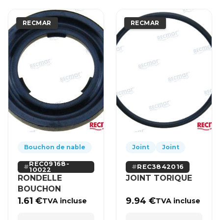
RECMAR
RECMAR
Bouchon de nable
Joint
Joint
REC09168-
REC3842016
10022
RONDELLE
JOINT TORIQUE
BOUCHON
1.61
€
9.94
€
TVA incluse
TVA incluse