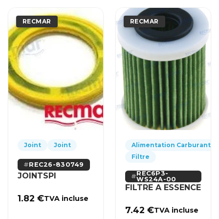
RECMAR
RECMAR
Joint
Joint
Alimentation Carburant
Filtre
REC26-830749
REC6P3-
JOINTSPI
WS24A-00
FILTRE A ESSENCE
1.82
€
TVA incluse
7.42
€
TVA incluse