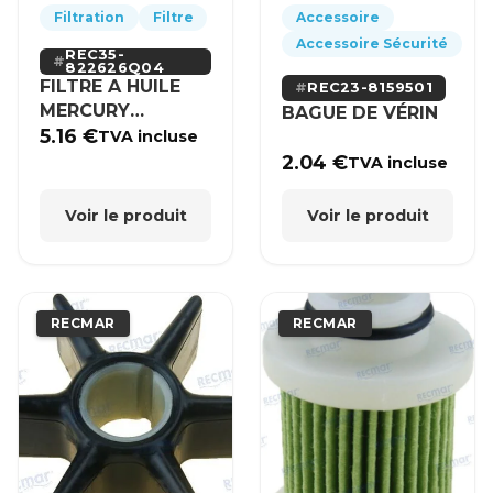
Filtration
Filtre
Accessoire
Accessoire Sécurité
REC35-
822626Q04
FILTRE A HUILE
REC23-8159501
MERCURY
BAGUE DE VÉRIN
MERCRUISER
5.16
€
TVA incluse
2.04
€
TVA incluse
Voir le produit
Voir le produit
RECMAR
RECMAR