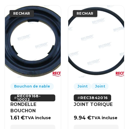
RECMAR
RECMAR
Bouchon de nable
Joint
Joint
REC09168-
REC3842016
10022
RONDELLE
JOINT TORIQUE
BOUCHON
1.61
€
9.94
€
TVA incluse
TVA incluse