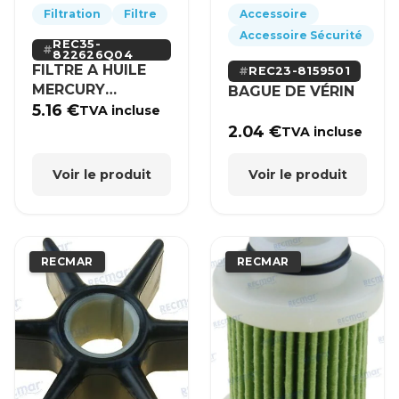
Filtration
Filtre
Accessoire
Accessoire Sécurité
REC35-
822626Q04
FILTRE A HUILE
REC23-8159501
MERCURY
BAGUE DE VÉRIN
MERCRUISER
5.16
€
TVA incluse
2.04
€
TVA incluse
Voir le produit
Voir le produit
RECMAR
RECMAR