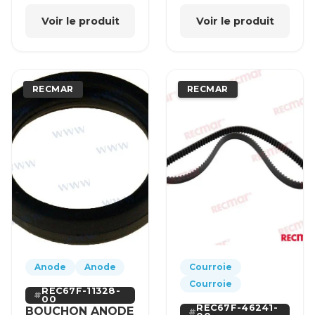
Voir le produit
Voir le produit
RECMAR
RECMAR
Anode
Anode
Courroie
Courroie
REC67F-11328-
00
REC67F-46241-
BOUCHON ANODE