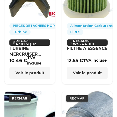
PIECES DETACHEES HORS-BORD
Alimentation Carburant
Turbine
Filtre
REC47-
REC6D8-
43026Q02
WS24A-00
TURBINE
FILTRE A ESSENCE
MERCRUISER
TVA
MERCURY BRP
10.46
€
12.55
€
TVA incluse
incluse
HONDA
Voir le produit
Voir le produit
RECMAR
RECMAR