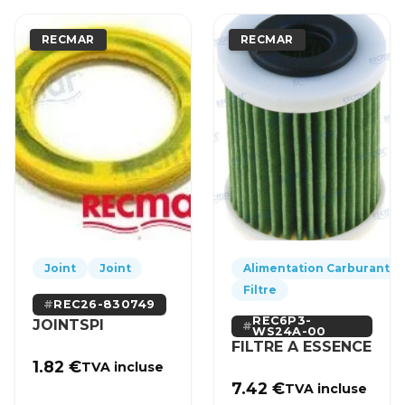
RECMAR
RECMAR
Joint
Joint
Alimentation Carburant
Filtre
REC26-830749
REC6P3-
JOINTSPI
WS24A-00
FILTRE A ESSENCE
1.82
€
TVA incluse
7.42
€
TVA incluse