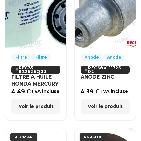
Filtre
Filtre
Anode
Anode
REC35-
REC68V-11325-
822626Q03
02
FILTRE A HUILE
ANODE ZINC
HONDA MERCURY
4.49
€
4.39
€
TVA incluse
TVA incluse
Voir le produit
Voir le produit
RECMAR
PARSUN