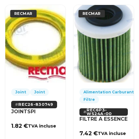
RECMAR
RECMAR
Joint
Joint
Alimentation Carburant
Filtre
REC26-830749
REC6P3-
JOINTSPI
WS24A-00
FILTRE A ESSENCE
1.82
€
TVA incluse
7.42
€
TVA incluse