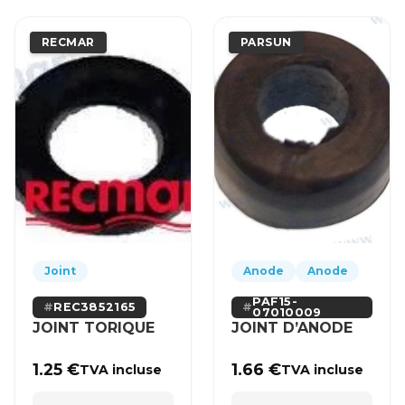
RECMAR
PARSUN
Joint
Anode
Anode
PAF15-
REC3852165
07010009
JOINT TORIQUE
JOINT D’ANODE
1.25
€
1.66
€
TVA incluse
TVA incluse