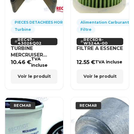
PIECES DETACHEES HORS-BORD
Alimentation Carburant
Turbine
Filtre
REC47-
REC6D8-
43026Q02
WS24A-00
TURBINE
FILTRE A ESSENCE
MERCRUISER
TVA
MERCURY BRP
10.46
€
12.55
€
TVA incluse
incluse
HONDA
Voir le produit
Voir le produit
RECMAR
RECMAR