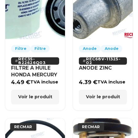
Filtre
Filtre
Anode
Anode
REC35-
REC68V-11325-
822626Q03
02
FILTRE A HUILE
ANODE ZINC
HONDA MERCURY
4.49
€
4.39
€
TVA incluse
TVA incluse
Voir le produit
Voir le produit
RECMAR
RECMAR