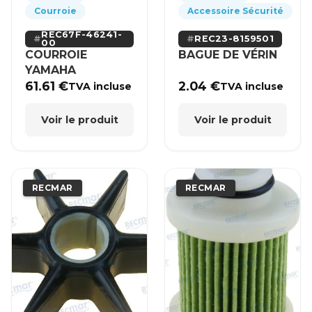
Courroie
Accessoire Sécurité
REC67F-46241-
REC23-8159501
00
COURROIE
BAGUE DE VÉRIN
YAMAHA
61.61
€
2.04
€
TVA incluse
TVA incluse
Voir le produit
Voir le produit
RECMAR
RECMAR