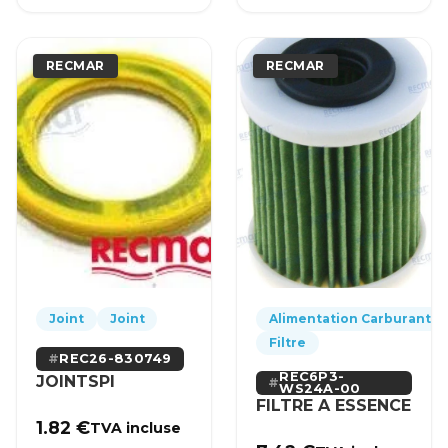
RECMAR
RECMAR
Joint
Joint
Alimentation Carburant
Filtre
REC26-830749
REC6P3-
JOINTSPI
WS24A-00
FILTRE A ESSENCE
1.82
€
TVA incluse