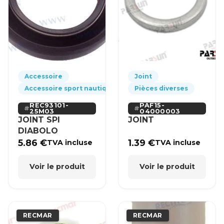
Accessoire
Joint
Accessoire sport nautique
Pièces diverses
REC93101-
PAF15-
25M03
04000003
JOINT SPI
JOINT
DIABOLO
5.86
€
1.39
€
TVA incluse
TVA incluse
Voir le produit
Voir le produit
RECMAR
RECMAR