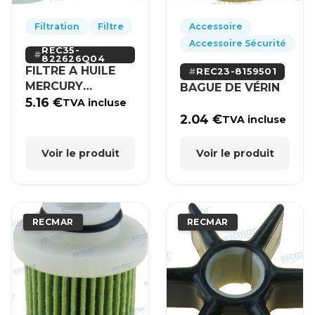
Filtration
Filtre
Accessoire
Accessoire Sécurité
REC35-
822626Q04
FILTRE A HUILE
REC23-8159501
MERCURY
BAGUE DE VÉRIN
MERCRUISER
5.16
€
TVA incluse
2.04
€
TVA incluse
Voir le produit
Voir le produit
RECMAR
RECMAR