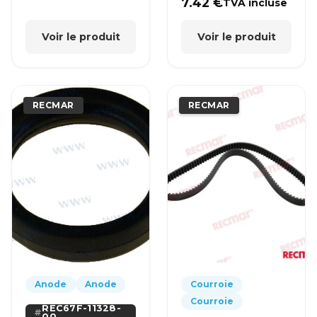
7.42
€
TVA incluse
Voir le produit
Voir le produit
RECMAR
RECMAR
Anode
Anode
Courroie
Courroie
REC67F-11328-
00