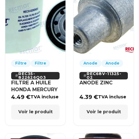
Filtre
Filtre
Anode
Anode
REC35-
REC68V-11325-
822626Q03
02
FILTRE A HUILE
ANODE ZINC
HONDA MERCURY
4.49
€
4.39
€
TVA incluse
TVA incluse
Voir le produit
Voir le produit