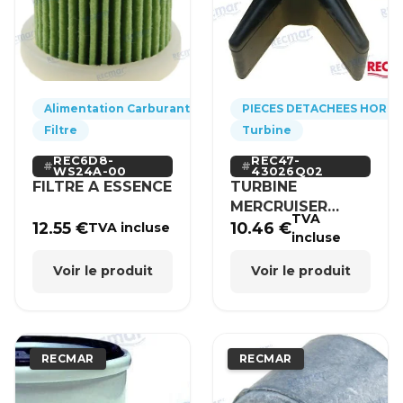
Alimentation Carburant
PIECES DETACHEES HORS
Filtre
Turbine
REC6D8-
REC47-
WS24A-00
43026Q02
FILTRE A ESSENCE
TURBINE
MERCRUISER
TVA
MERCURY BRP
12.55
€
10.46
€
TVA incluse
incluse
HONDA
Voir le produit
Voir le produit
RECMAR
RECMAR