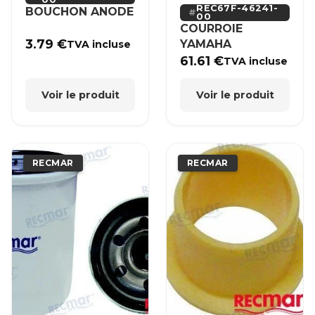
REC67F-46241-
BOUCHON ANODE
00
COURROIE
3.79
€
YAMAHA
TVA incluse
61.61
€
TVA incluse
Voir le produit
Voir le produit
RECMAR
RECMAR