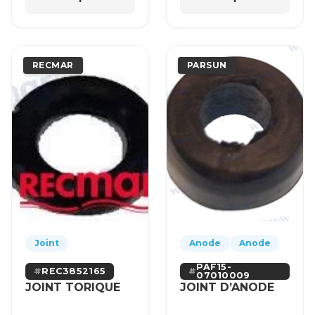
RECMAR
PARSUN
Joint
Anode
Anode
PAF15-
REC3852165
07010009
JOINT TORIQUE
JOINT D’ANODE