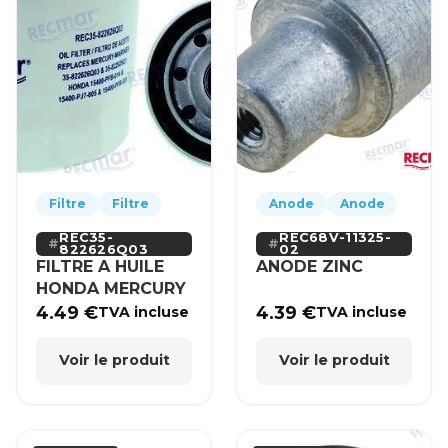
Filtre
Filtre
Anode
Anode
REC35-
REC68V-11325-
822626Q03
02
FILTRE A HUILE
ANODE ZINC
HONDA MERCURY
4.49
€
4.39
€
TVA incluse
TVA incluse
Voir le produit
Voir le produit