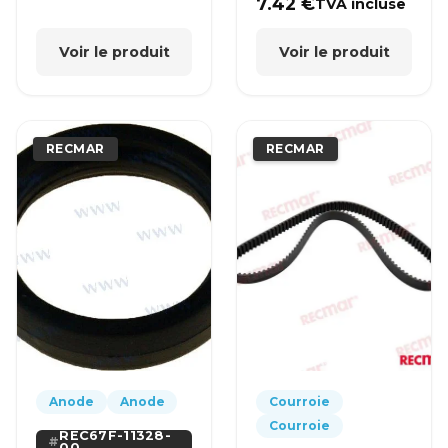
7.42
€
TVA incluse
Voir le produit
Voir le produit
RECMAR
RECMAR
Anode
Anode
Courroie
Courroie
REC67F-11328-
00