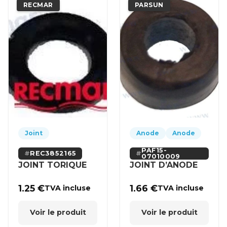
RECMAR
PARSUN
Joint
Anode
Anode
PAF15-
REC3852165
07010009
JOINT TORIQUE
JOINT D’ANODE
1.25
€
1.66
€
TVA incluse
TVA incluse
Voir le produit
Voir le produit