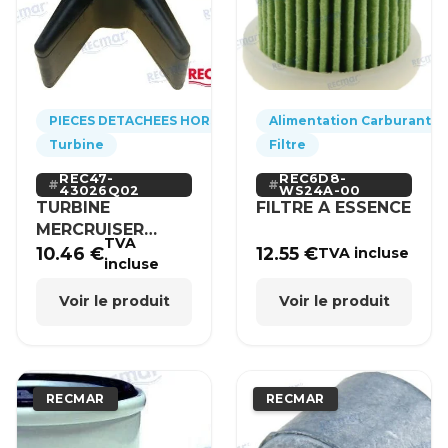
PIECES DETACHEES HORS-BORD
Alimentation Carburant
Turbine
Filtre
REC47-
REC6D8-
43026Q02
WS24A-00
TURBINE
FILTRE A ESSENCE
MERCRUISER
TVA
MERCURY BRP
10.46
€
12.55
€
TVA incluse
incluse
HONDA
Voir le produit
Voir le produit
RECMAR
RECMAR