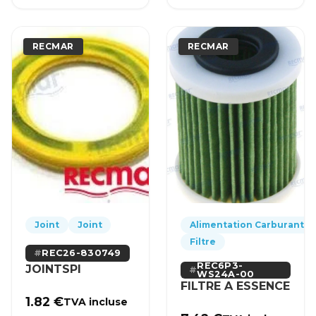
RECMAR
RECMAR
Joint
Joint
Alimentation Carburant
Filtre
REC26-830749
REC6P3-
JOINTSPI
WS24A-00
FILTRE A ESSENCE
1.82
€
TVA incluse