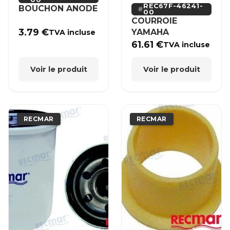
REC67F-46241-
BOUCHON ANODE
00
COURROIE
3.79
€
YAMAHA
TVA incluse
61.61
€
TVA incluse
Voir le produit
Voir le produit
RECMAR
RECMAR