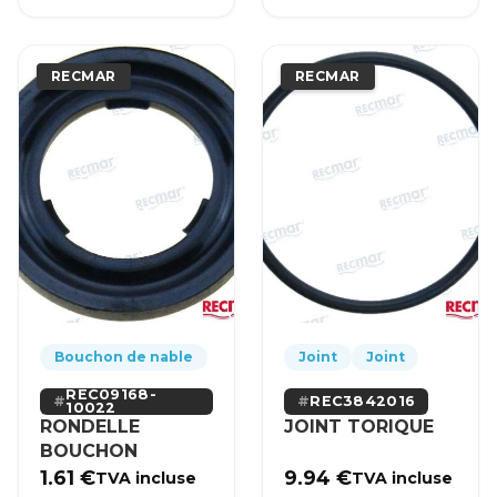
RECMAR
RECMAR
Bouchon de nable
Joint
Joint
REC09168-
REC3842016
10022
RONDELLE
JOINT TORIQUE
BOUCHON
1.61
€
9.94
€
TVA incluse
TVA incluse