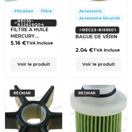
Filtration
Filtre
Accessoire
Accessoire Sécurité
REC35-
822626Q04
FILTRE A HUILE
REC23-8159501
MERCURY
BAGUE DE VÉRIN
MERCRUISER
5.16
€
TVA incluse
2.04
€
TVA incluse
Voir le produit
Voir le produit
RECMAR
RECMAR