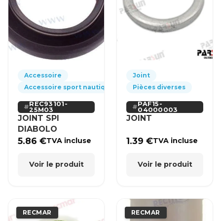
Accessoire
Joint
Accessoire sport nautique
Pièces diverses
REC93101-
PAF15-
25M03
04000003
JOINT SPI
JOINT
DIABOLO
5.86
€
1.39
€
TVA incluse
TVA incluse
Voir le produit
Voir le produit
RECMAR
RECMAR