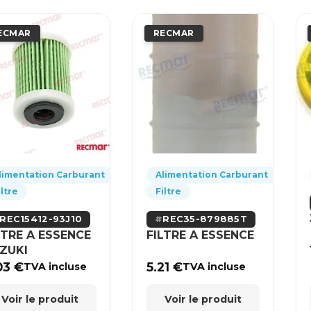
ECMAR
RECMAR
limentation Carburant
Alimentation Carburant
iltre
Filtre
REC15412-93J10
REC35-879885T
LTRE A ESSENCE
FILTRE A ESSENCE
ZUKI
03
€
5.21
€
TVA incluse
TVA incluse
Voir le produit
Voir le produit