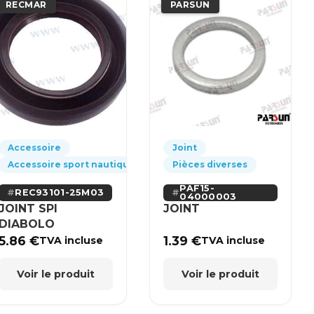
RECMAR
PARSUN
Accessoire
Joint
Accessoire sport nautique
Pièces diverses
PAF15-
REC93101-25M03
04000003
JOINT SPI
JOINT
DIABOLO
5.86
€
1.39
€
TVA incluse
TVA incluse
Voir le produit
Voir le produit