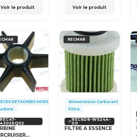
Voir le produit
Voir le produit
ECMAR
RECMAR
IECES DETACHEES HORS-BORD
Alimentation Carburant
urbine
Filtre
REC47-
REC6D8-WS24A-
43026Q02
00
RBINE
FILTRE A ESSENCE
RCRUISER