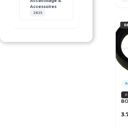
Accastillage &
Accessoires
2825
R
A
BO
3.