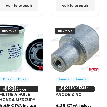
Voir le produit
Voir le produit
RECMAR
RECMAR
Filtre
Filtre
Anode
Anode
REC35-
REC68V-11325-
822626Q03
02
FILTRE A HUILE
ANODE ZINC
HONDA MERCURY
4.49
€
4.39
€
TVA incluse
TVA incluse