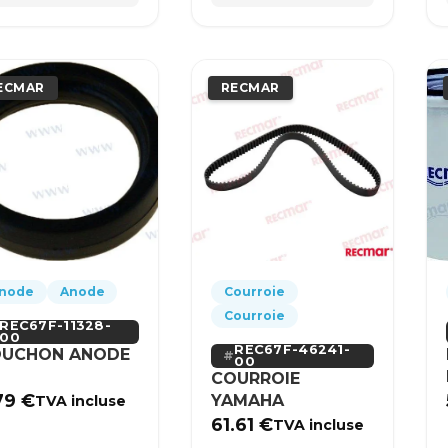
ECMAR
RECMAR
node
Anode
Courroie
Courroie
REC67F-11328-
00
REC67F-46241-
UCHON ANODE
00
COURROIE
79
€
YAMAHA
TVA incluse
61.61
€
TVA incluse