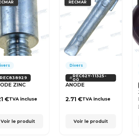
ECMAR
RECMAR
ivers
Divers
REC62Y-11325-
REC838929
00
ODE ZINC
ANODE
21
€
2.71
€
TVA incluse
TVA incluse
Voir le produit
Voir le produit