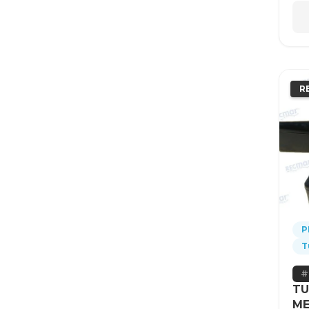
R
P
T
TU
ME