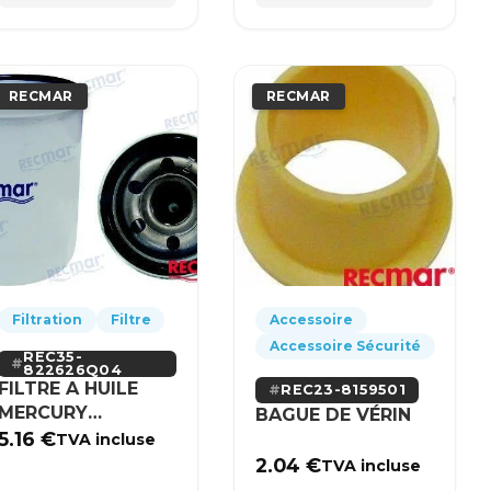
RECMAR
RECMAR
Filtration
Filtre
Accessoire
Accessoire Sécurité
REC35-
822626Q04
FILTRE A HUILE
REC23-8159501
MERCURY
BAGUE DE VÉRIN
MERCRUISER
5.16
€
TVA incluse
2.04
€
TVA incluse