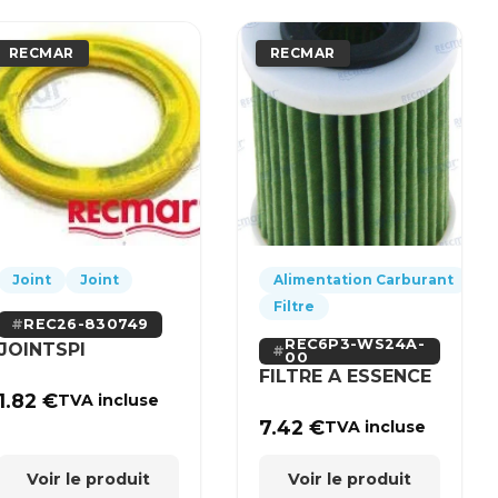
RECMAR
RECMAR
Joint
Joint
Alimentation Carburant
Filtre
REC26-830749
REC6P3-WS24A-
JOINTSPI
00
FILTRE A ESSENCE
1.82
€
TVA incluse
7.42
€
TVA incluse
Voir le produit
Voir le produit