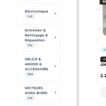
R
Electronique
145
Entretien &
Nettoyage &
Réparation
134
D
HELICE &
ANODE &
AN
ACCESSOIRE
962
2.
MOTEURS
HORS-BORD
219