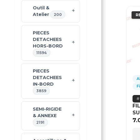
Outil &
Atelier
200
R
PIECES
DETACHEES
HORS-BORD
11594
PIECES
DETACHEES
A
IN-BORD
F
3859
FI
SEMI-RIGIDE
SU
& ANNEXE
7.
2191