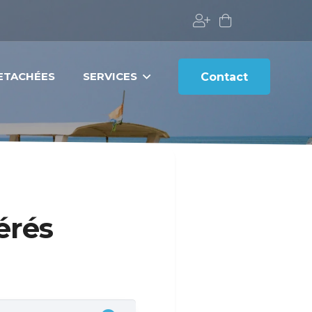
DETACHÉES
SERVICES
Contact
érés