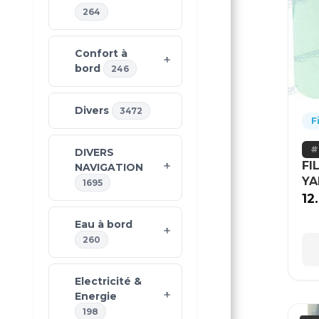
264
Confort à
bord
246
Divers
3472
F
DIVERS
FI
NAVIGATION
Y
1695
12
Eau à bord
260
Electricité &
Energie
198