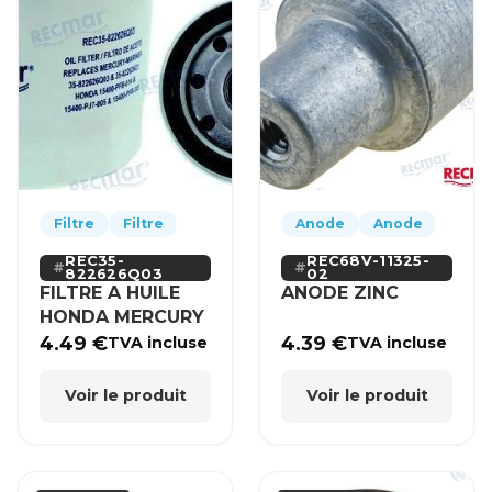
Filtre
Filtre
Anode
Anode
REC35-
REC68V-11325-
822626Q03
02
FILTRE A HUILE
ANODE ZINC
HONDA MERCURY
4.49
€
4.39
€
TVA incluse
TVA incluse
Voir le produit
Voir le produit