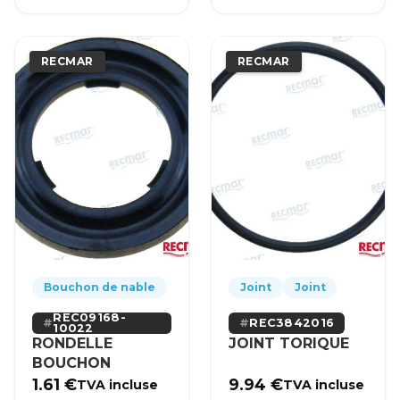
RECMAR
RECMAR
Bouchon de nable
Joint
Joint
REC09168-
REC3842016
10022
RONDELLE
JOINT TORIQUE
BOUCHON
1.61
€
9.94
€
TVA incluse
TVA incluse