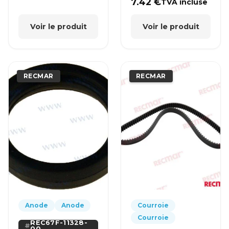
7.42
€
TVA incluse
Voir le produit
Voir le produit
RECMAR
RECMAR
Anode
Anode
Courroie
Courroie
REC67F-11328-
00