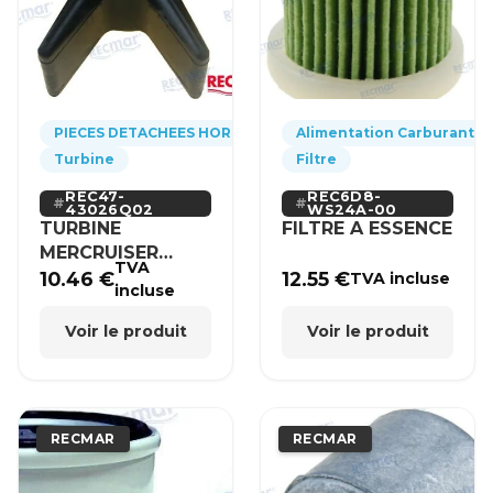
PIECES DETACHEES HORS-BORD
Alimentation Carburant
Turbine
Filtre
REC47-
REC6D8-
43026Q02
WS24A-00
TURBINE
FILTRE A ESSENCE
MERCRUISER
TVA
MERCURY BRP
10.46
€
12.55
€
TVA incluse
incluse
HONDA
Voir le produit
Voir le produit
RECMAR
RECMAR