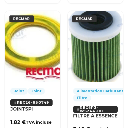
RECMAR
RECMAR
Joint
Joint
Alimentation Carburant
Filtre
REC26-830749
REC6P3-
JOINTSPI
WS24A-00
FILTRE A ESSENCE
1.82
€
TVA incluse