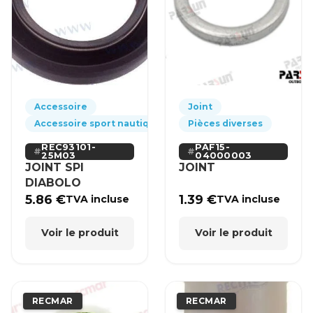
Accessoire
Joint
Accessoire sport nautique
Pièces diverses
REC93101-
PAF15-
25M03
04000003
JOINT SPI
JOINT
DIABOLO
5.86
€
1.39
€
TVA incluse
TVA incluse
Voir le produit
Voir le produit
RECMAR
RECMAR