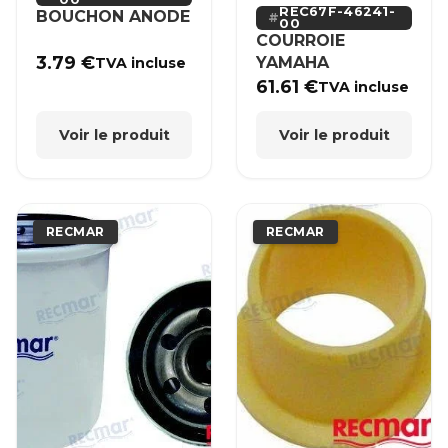
REC67F-46241-
BOUCHON ANODE
00
COURROIE
3.79
€
YAMAHA
TVA incluse
61.61
€
TVA incluse
Voir le produit
Voir le produit
RECMAR
RECMAR