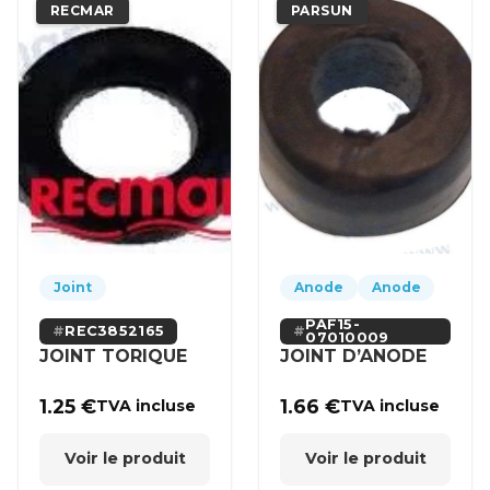
RECMAR
PARSUN
Joint
Anode
Anode
PAF15-
REC3852165
07010009
JOINT TORIQUE
JOINT D’ANODE
1.25
€
1.66
€
TVA incluse
TVA incluse
Voir le produit
Voir le produit