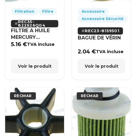
Filtration
Filtre
Accessoire
Accessoire Sécurité
REC35-
822626Q04
FILTRE A HUILE
REC23-8159501
MERCURY
BAGUE DE VÉRIN
MERCRUISER
5.16
€
TVA incluse
2.04
€
TVA incluse
Voir le produit
Voir le produit
RECMAR
RECMAR