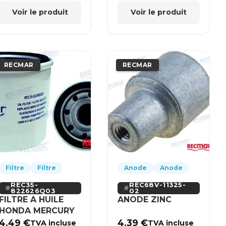
Voir le produit
Voir le produit
RECMAR
RECMAR
Filtre
Filtre
Anode
Anode
REC35-
REC68V-11325-
822626Q03
02
FILTRE A HUILE
ANODE ZINC
HONDA MERCURY
4.49
€
4.39
€
TVA incluse
TVA incluse