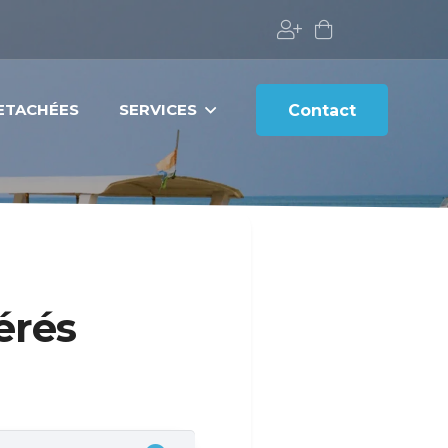
DETACHÉES
SERVICES
Contact
érés