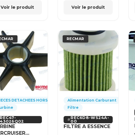
Voir le produit
Voir le produit
ECMAR
RECMAR
IECES DETACHEES HORS-BORD
Alimentation Carburant
urbine
Filtre
REC47-
REC6D8-WS24A-
43026Q02
00
RBINE
FILTRE A ESSENCE
RCRUISER