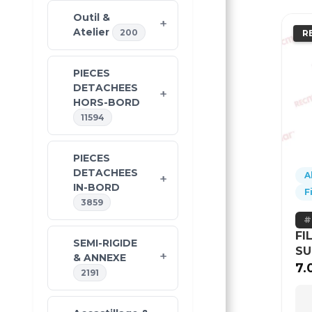
Outil &
Atelier
200
R
PIECES
DETACHEES
HORS-BORD
11594
PIECES
DETACHEES
A
IN-BORD
F
3859
FI
SEMI-RIGIDE
SU
& ANNEXE
7.
2191