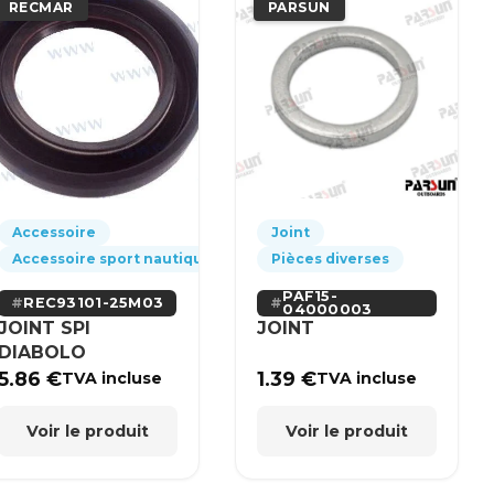
RECMAR
PARSUN
Accessoire
Joint
Accessoire sport nautique
Pièces diverses
PAF15-
REC93101-25M03
04000003
JOINT SPI
JOINT
DIABOLO
5.86
€
1.39
€
TVA incluse
TVA incluse
Voir le produit
Voir le produit