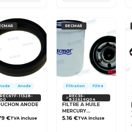
ECMAR
RECMAR
node
Anode
Filtration
Filtre
REC67F-11328-
REC35-
00
822626Q04
UCHON ANODE
FILTRE A HUILE
MERCURY
MERCRUISER
79
€
5.16
€
TVA incluse
TVA incluse