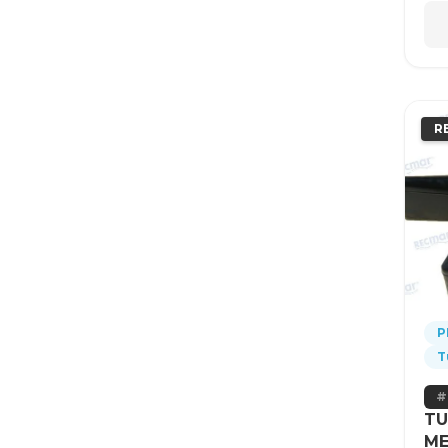
R
P
T
TU
ME