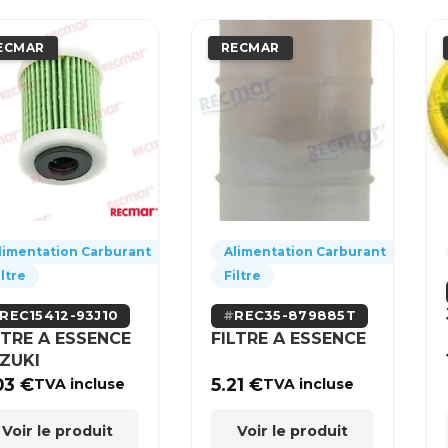
ECMAR
RECMAR
limentation Carburant
Alimentation Carburant
iltre
Filtre
REC15412-93J10
REC35-879885T
LTRE A ESSENCE
FILTRE A ESSENCE
ZUKI
03
€
5.21
€
TVA incluse
TVA incluse
Voir le produit
Voir le produit