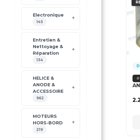
R
Electronique
145
Entretien &
Nettoyage &
Réparation
134
D
HELICE &
ANODE &
AN
ACCESSOIRE
962
2.
MOTEURS
HORS-BORD
219