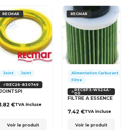
RECMAR
RECMAR
Joint
Joint
Alimentation Carburant
Filtre
REC26-830749
REC6P3-WS24A-
JOINTSPI
00
FILTRE A ESSENCE
1.82
€
TVA incluse
7.42
€
TVA incluse
Voir le produit
Voir le produit