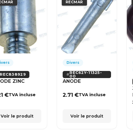
ECMAR
RECMAR
ivers
Divers
REC62Y-11325-
REC838929
00
ODE ZINC
ANODE
21
€
2.71
€
TVA incluse
TVA incluse
Voir le produit
Voir le produit