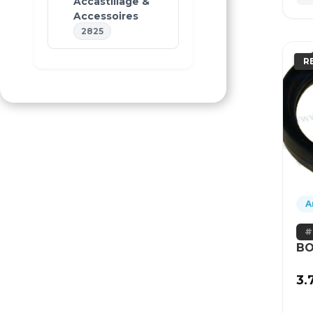
Accastillage &
Accessoires
2825
R
A
BO
3.