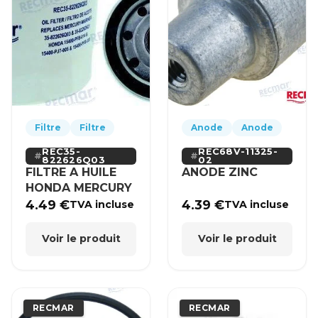
Filtre
Filtre
Anode
Anode
REC35-
REC68V-11325-
822626Q03
02
FILTRE A HUILE
ANODE ZINC
HONDA MERCURY
4.49
€
4.39
€
TVA incluse
TVA incluse
Voir le produit
Voir le produit
RECMAR
RECMAR