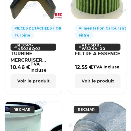
PIECES DETACHEES HORS-BORD
Alimentation Carburant
Turbine
Filtre
REC47-
REC6D8-
43026Q02
WS24A-00
TURBINE
FILTRE A ESSENCE
MERCRUISER
TVA
MERCURY BRP
10.46
€
12.55
€
TVA incluse
incluse
HONDA
Voir le produit
Voir le produit
RECMAR
RECMAR