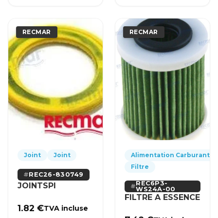
RECMAR
RECMAR
Joint
Joint
Alimentation Carburant
Filtre
REC26-830749
REC6P3-
JOINTSPI
WS24A-00
FILTRE A ESSENCE
1.82
€
TVA incluse