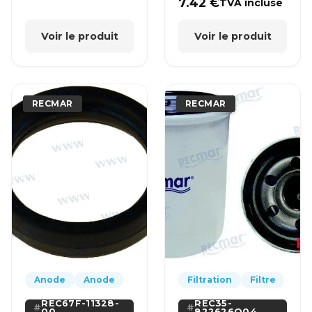
7.42
€
TVA incluse
Voir le produit
Voir le produit
RECMAR
RECMAR
Anode
Anode
Filtration
Filtre
REC67F-11328-
REC35-
00
822626Q04