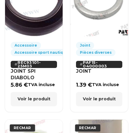
Accessoire
Joint
Accessoire sport nautique
Pièces diverses
REC93101-
PAF15-
25M03
04000003
JOINT SPI
JOINT
DIABOLO
5.86
€
1.39
€
TVA incluse
TVA incluse
Voir le produit
Voir le produit
RECMAR
RECMAR