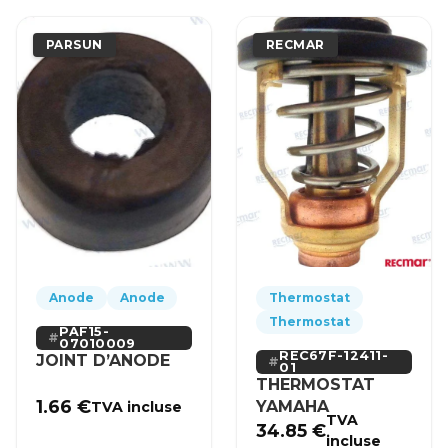
PARSUN
RECMAR
Anode
Anode
Thermostat
Thermostat
PAF15-
07010009
REC67F-12411-
JOINT D’ANODE
01
THERMOSTAT
1.66
€
YAMAHA
TVA incluse
TVA
34.85
€
incluse