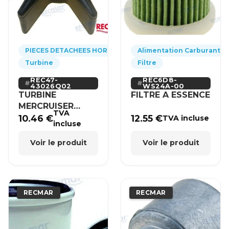
PIECES DETACHEES HORS-BORD
Alimentation Carburant
Turbine
Filtre
REC47-
REC6D8-
43026Q02
WS24A-00
TURBINE
FILTRE A ESSENCE
MERCRUISER
TVA
MERCURY BRP
10.46
€
12.55
€
TVA incluse
incluse
HONDA
Voir le produit
Voir le produit
RECMAR
RECMAR