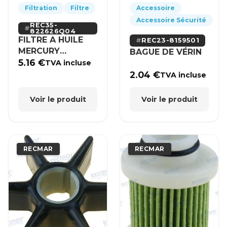
Filtration
Filtre
Accessoire
Accessoire Sécurité
REC35-
822626Q04
FILTRE A HUILE
REC23-8159501
MERCURY
BAGUE DE VÉRIN
MERCRUISER
5.16
€
TVA incluse
2.04
€
TVA incluse
Voir le produit
Voir le produit
RECMAR
RECMAR