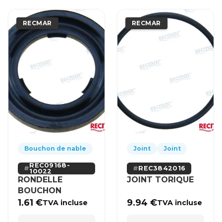
RECMAR
RECMAR
Bouchon de nable
Joint
Joint
REC09168-
REC3842016
10022
RONDELLE
JOINT TORIQUE
BOUCHON
1.61
€
9.94
€
TVA incluse
TVA incluse