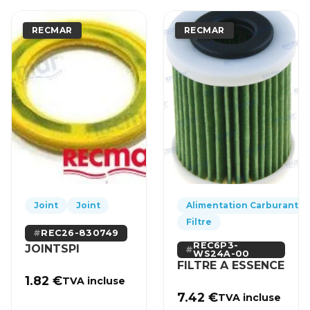
RECMAR
RECMAR
Joint
Joint
Alimentation Carburant
Filtre
REC26-830749
REC6P3-
JOINTSPI
WS24A-00
FILTRE A ESSENCE
1.82
€
TVA incluse
7.42
€
TVA incluse