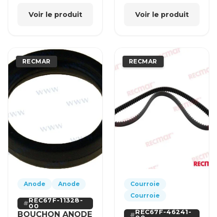
Voir le produit
Voir le produit
RECMAR
RECMAR
Anode
Anode
Courroie
Courroie
REC67F-11328-
00
REC67F-46241-
BOUCHON ANODE