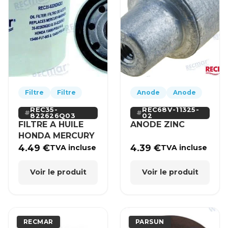
Filtre
Filtre
Anode
Anode
REC35-
REC68V-11325-
822626Q03
02
FILTRE A HUILE
ANODE ZINC
HONDA MERCURY
4.49
€
4.39
€
TVA incluse
TVA incluse
Voir le produit
Voir le produit
RECMAR
PARSUN