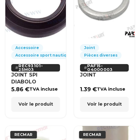
Accessoire
Joint
Accessoire sport nautique
Pièces diverses
REC93101-
PAF15-
25M03
04000003
JOINT SPI
JOINT
DIABOLO
5.86
€
1.39
€
TVA incluse
TVA incluse
Voir le produit
Voir le produit
RECMAR
RECMAR