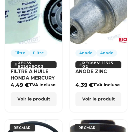
Filtre
Filtre
Anode
Anode
REC35-
REC68V-11325-
822626Q03
02
FILTRE A HUILE
ANODE ZINC
HONDA MERCURY
4.49
€
4.39
€
TVA incluse
TVA incluse
Voir le produit
Voir le produit
RECMAR
RECMAR