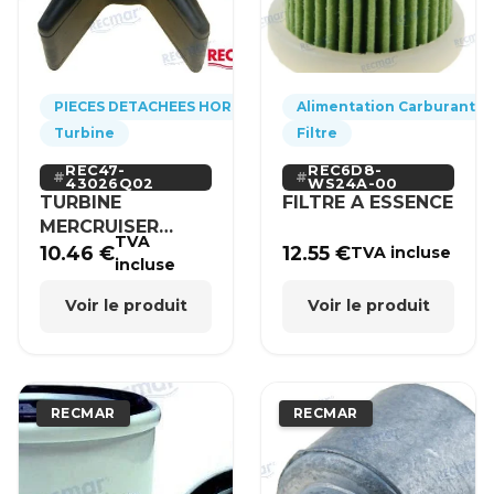
PIECES DETACHEES HORS-BORD
Alimentation Carburant
Turbine
Filtre
REC47-
REC6D8-
43026Q02
WS24A-00
TURBINE
FILTRE A ESSENCE
MERCRUISER
TVA
MERCURY BRP
10.46
€
12.55
€
TVA incluse
incluse
HONDA
Voir le produit
Voir le produit
RECMAR
RECMAR