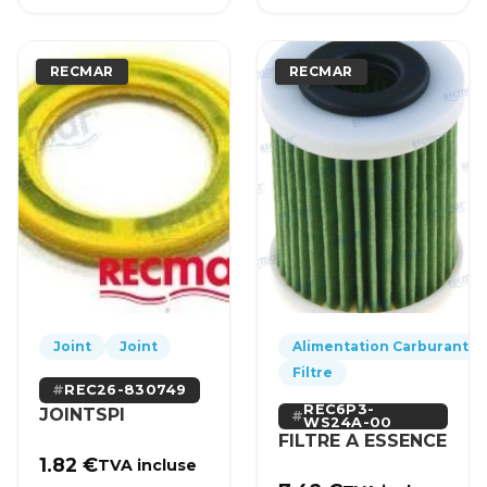
RECMAR
RECMAR
Joint
Joint
Alimentation Carburant
Filtre
REC26-830749
REC6P3-
JOINTSPI
WS24A-00
FILTRE A ESSENCE
1.82
€
TVA incluse