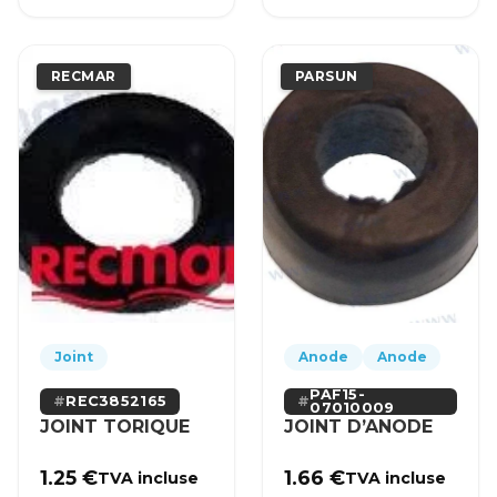
RECMAR
PARSUN
Joint
Anode
Anode
PAF15-
REC3852165
07010009
JOINT TORIQUE
JOINT D’ANODE
1.25
€
1.66
€
TVA incluse
TVA incluse