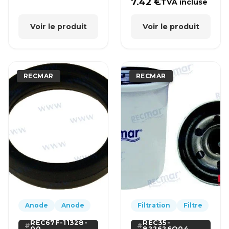
7.42
€
TVA incluse
Voir le produit
Voir le produit
RECMAR
RECMAR
Anode
Anode
Filtration
Filtre
REC67F-11328-
REC35-
00
822626Q04