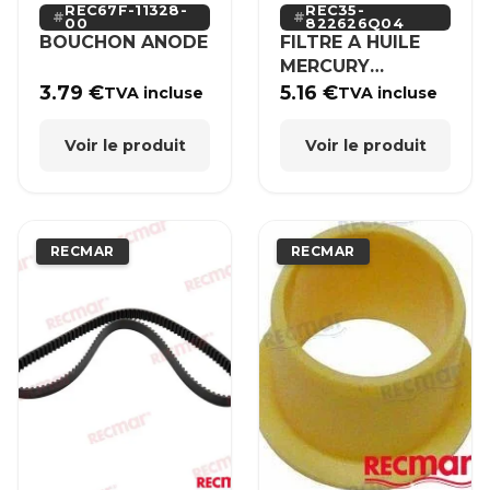
REC67F-11328-
REC35-
00
822626Q04
BOUCHON ANODE
FILTRE A HUILE
MERCURY
MERCRUISER
3.79
€
5.16
€
TVA incluse
TVA incluse
Voir le produit
Voir le produit
RECMAR
RECMAR