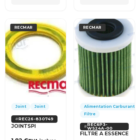
RECMAR
RECMAR
Joint
Joint
Alimentation Carburant
Filtre
REC26-830749
REC6P3-
JOINTSPI
WS24A-00
FILTRE A ESSENCE