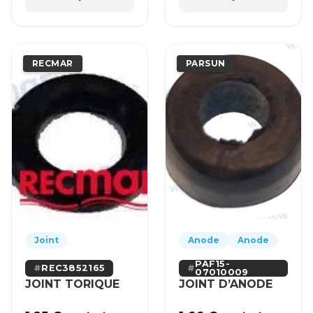
RECMAR
PARSUN
Joint
Anode
Anode
PAF15-
REC3852165
07010009
JOINT TORIQUE
JOINT D’ANODE