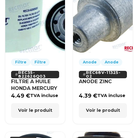
Filtre
Filtre
Anode
Anode
REC35-
REC68V-11325-
822626Q03
02
FILTRE A HUILE
ANODE ZINC
HONDA MERCURY
4.49
€
4.39
€
TVA incluse
TVA incluse
Voir le produit
Voir le produit