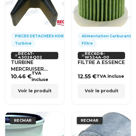
PIECES DETACHEES HORS-BORD
Alimentation Carburant
Turbine
Filtre
REC47-
REC6D8-
43026Q02
WS24A-00
TURBINE
FILTRE A ESSENCE
MERCRUISER
TVA
MERCURY BRP
10.46
€
12.55
€
TVA incluse
incluse
HONDA
Voir le produit
Voir le produit
RECMAR
RECMAR