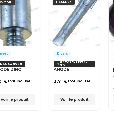
ECMAR
RECMAR
ivers
Divers
REC62Y-11325-
REC838929
00
ODE ZINC
ANODE
21
€
2.71
€
TVA incluse
TVA incluse
Voir le produit
Voir le produit