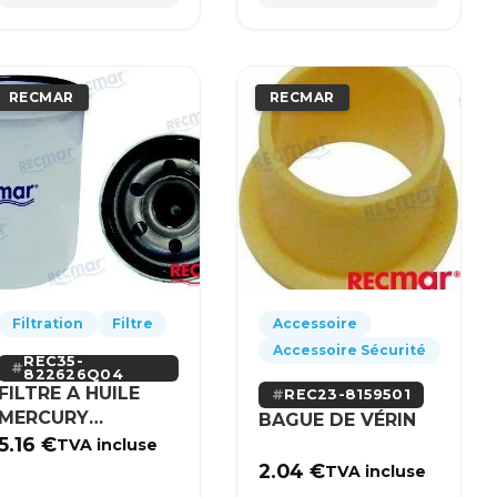
RECMAR
RECMAR
Filtration
Filtre
Accessoire
Accessoire Sécurité
REC35-
822626Q04
FILTRE A HUILE
REC23-8159501
MERCURY
BAGUE DE VÉRIN
MERCRUISER
5.16
€
TVA incluse
2.04
€
TVA incluse