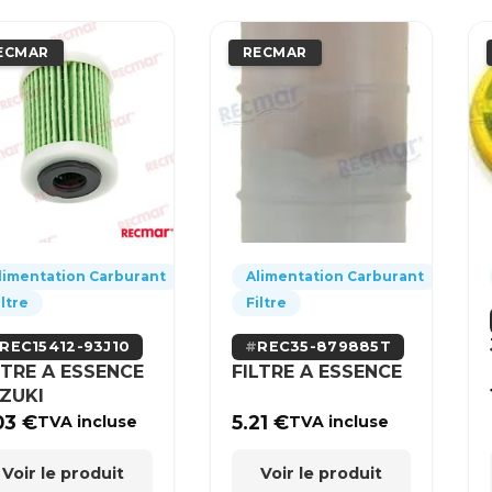
ECMAR
RECMAR
limentation Carburant
Alimentation Carburant
iltre
Filtre
REC15412-93J10
REC35-879885T
LTRE A ESSENCE
FILTRE A ESSENCE
ZUKI
03
€
5.21
€
TVA incluse
TVA incluse
Voir le produit
Voir le produit