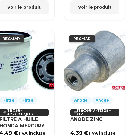
Voir le produit
Voir le produit
RECMAR
RECMAR
Filtre
Filtre
Anode
Anode
REC35-
REC68V-11325-
822626Q03
02
FILTRE A HUILE
ANODE ZINC
HONDA MERCURY
4.49
€
4.39
€
TVA incluse
TVA incluse