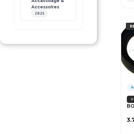
Accastillage &
Accessoires
2825
R
A
BO
3.