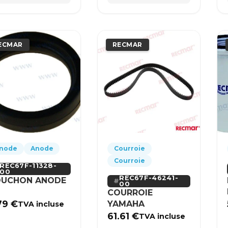
ECMAR
RECMAR
node
Anode
Courroie
Courroie
REC67F-11328-
00
REC67F-46241-
UCHON ANODE
00
COURROIE
79
€
YAMAHA
TVA incluse
61.61
€
TVA incluse