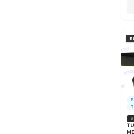
R
P
T
TU
ME