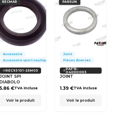
RECMAR
PARSUN
Accessoire
Joint
Accessoire sport nautique
Pièces diverses
PAF15-
REC93101-25M03
04000003
JOINT SPI
JOINT
DIABOLO
5.86
€
1.39
€
TVA incluse
TVA incluse
Voir le produit
Voir le produit