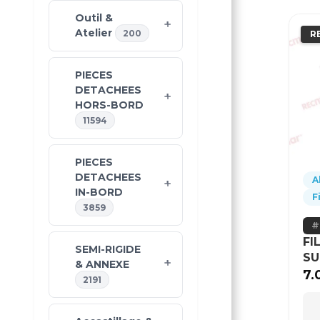
Outil &
Atelier
200
R
PIECES
DETACHEES
HORS-BORD
11594
PIECES
DETACHEES
A
IN-BORD
F
3859
FI
SEMI-RIGIDE
SU
& ANNEXE
7.
2191