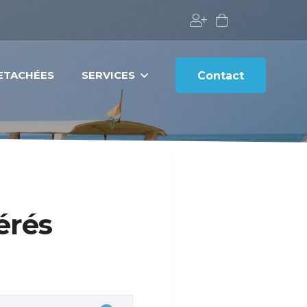
DETACHÉES
SERVICES
Contact
érés