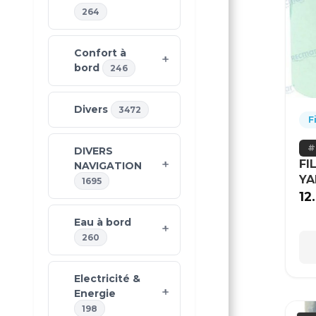
264
Confort à
bord
246
Divers
3472
F
DIVERS
FI
NAVIGATION
Y
1695
12
Eau à bord
260
Electricité &
Energie
198