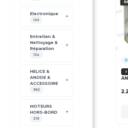
R
Electronique
145
Entretien &
Nettoyage &
Réparation
134
D
HELICE &
ANODE &
AN
ACCESSOIRE
962
2.
MOTEURS
HORS-BORD
219