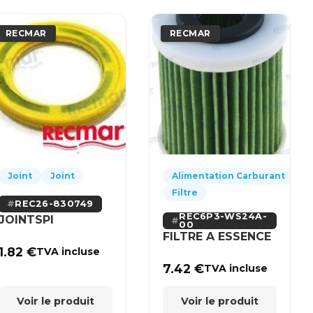
RECMAR
RECMAR
Joint
Joint
Alimentation Carburant
Filtre
REC26-830749
REC6P3-WS24A-
JOINTSPI
00
FILTRE A ESSENCE
1.82
€
TVA incluse
7.42
€
TVA incluse
Voir le produit
Voir le produit