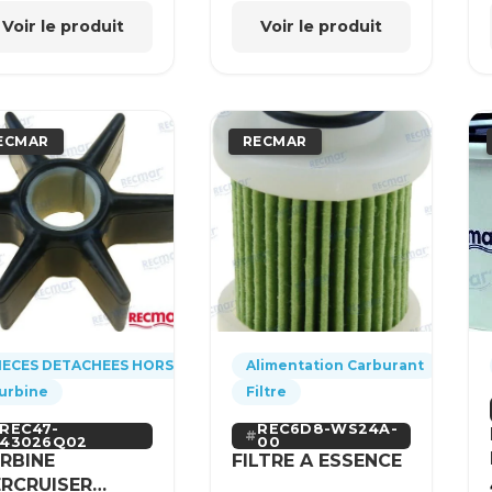
Voir le produit
Voir le produit
ECMAR
RECMAR
IECES DETACHEES HORS-BORD
Alimentation Carburant
urbine
Filtre
REC47-
REC6D8-WS24A-
43026Q02
00
RBINE
FILTRE A ESSENCE
RCRUISER