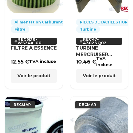
Alimentation Carburant
PIECES DETACHEES HORS
Filtre
Turbine
REC6D8-
REC47-
WS24A-00
43026Q02
FILTRE A ESSENCE
TURBINE
MERCRUISER
TVA
MERCURY BRP
12.55
€
10.46
€
TVA incluse
incluse
HONDA
Voir le produit
Voir le produit
RECMAR
RECMAR