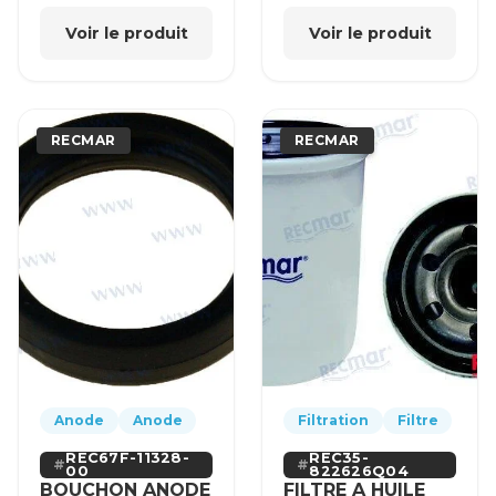
Voir le produit
Voir le produit
RECMAR
RECMAR
Anode
Anode
Filtration
Filtre
REC67F-11328-
REC35-
00
822626Q04
BOUCHON ANODE
FILTRE A HUILE