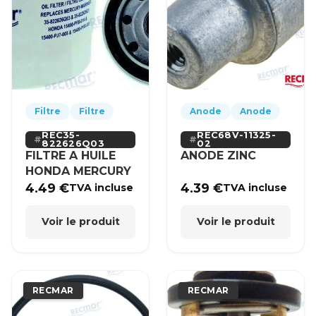
Filtre
Filtre
Anode
Anode
REC35-
REC68V-11325-
822626Q03
02
FILTRE A HUILE
ANODE ZINC
HONDA MERCURY
4.49
€
4.39
€
TVA incluse
TVA incluse
Voir le produit
Voir le produit
RECMAR
RECMAR