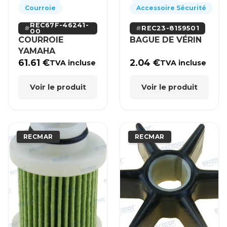
Courroie
Accessoire Sécurité
REC67F-46241-
REC23-8159501
00
COURROIE
BAGUE DE VÉRIN
YAMAHA
61.61
€
2.04
€
TVA incluse
TVA incluse
Voir le produit
Voir le produit
RECMAR
RECMAR