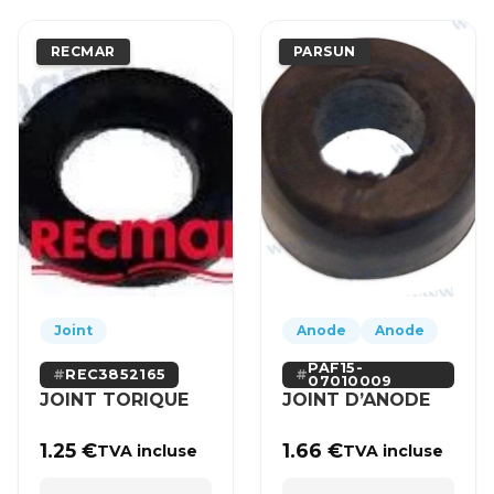
RECMAR
PARSUN
Joint
Anode
Anode
PAF15-
REC3852165
07010009
JOINT TORIQUE
JOINT D’ANODE
1.25
€
1.66
€
TVA incluse
TVA incluse