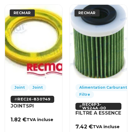
RECMAR
RECMAR
Joint
Joint
Alimentation Carburant
Filtre
REC26-830749
REC6P3-
JOINTSPI
WS24A-00
FILTRE A ESSENCE
1.82
€
TVA incluse
7.42
€
TVA incluse