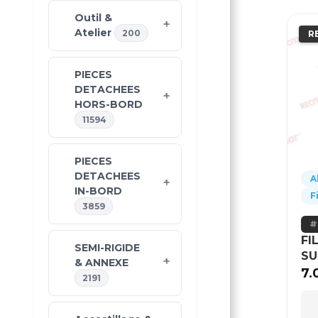
Outil &
Atelier
200
R
PIECES
DETACHEES
HORS-BORD
11594
PIECES
DETACHEES
A
IN-BORD
F
3859
FI
SEMI-RIGIDE
SU
& ANNEXE
7.
2191