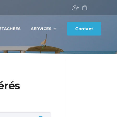
DETACHÉES
SERVICES
Contact
érés