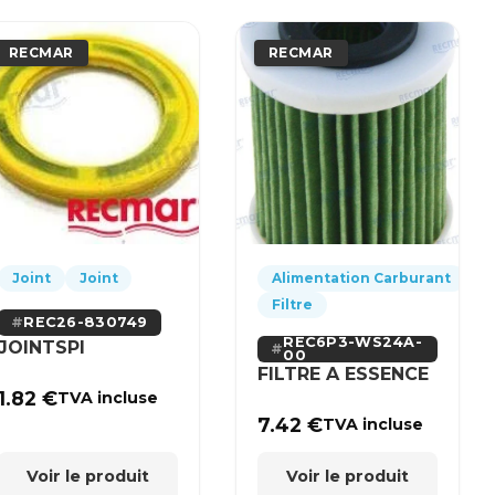
RECMAR
RECMAR
Joint
Joint
Alimentation Carburant
Filtre
REC26-830749
REC6P3-WS24A-
JOINTSPI
00
FILTRE A ESSENCE
1.82
€
TVA incluse
7.42
€
TVA incluse
Voir le produit
Voir le produit