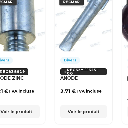
ECMAR
RECMAR
ivers
Divers
REC62Y-11325-
REC838929
00
ODE ZINC
ANODE
21
€
2.71
€
TVA incluse
TVA incluse
Voir le produit
Voir le produit