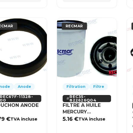
ECMAR
RECMAR
node
Anode
Filtration
Filtre
REC67F-11328-
REC35-
00
822626Q04
UCHON ANODE
FILTRE A HUILE
MERCURY
MERCRUISER
79
€
5.16
€
TVA incluse
TVA incluse