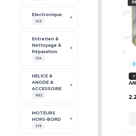
R
Electronique
145
Entretien &
Nettoyage &
Réparation
134
D
HELICE &
ANODE &
AN
ACCESSOIRE
962
2.
MOTEURS
HORS-BORD
219