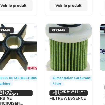
Voir le produit
Voir le produit
ECMAR
RECMAR
IECES DETACHEES HORS-BORD
Alimentation Carburant
urbine
Filtre
REC47-
REC6D8-WS24A-
43026Q02
00
RBINE
FILTRE A ESSENCE
RCRUISER