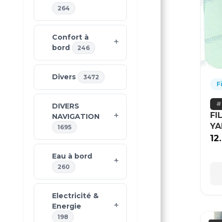
264
Confort à
bord
246
Divers
3472
F
DIVERS
FI
NAVIGATION
Y
1695
12
Eau à bord
260
Electricité &
Energie
198