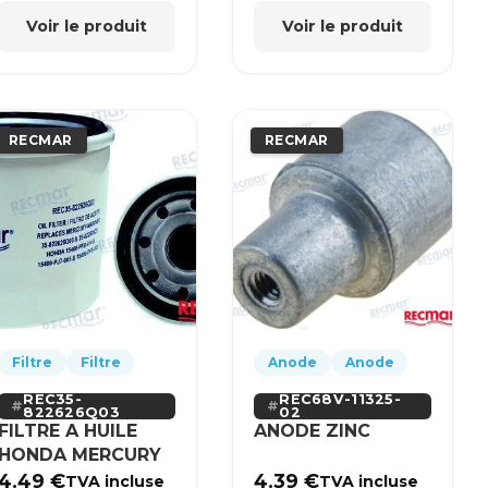
Voir le produit
Voir le produit
RECMAR
RECMAR
Filtre
Filtre
Anode
Anode
REC35-
REC68V-11325-
822626Q03
02
FILTRE A HUILE
ANODE ZINC
HONDA MERCURY
4.49
€
4.39
€
TVA incluse
TVA incluse