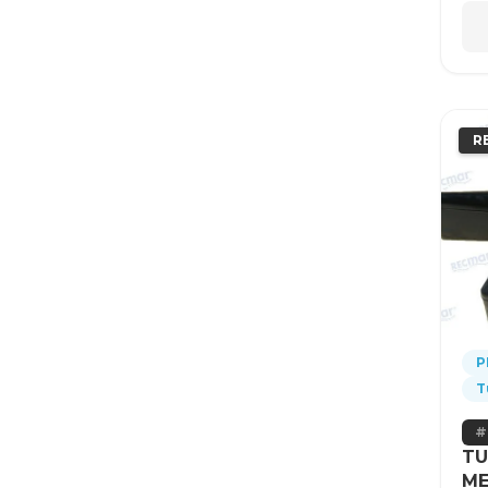
R
P
T
TU
ME