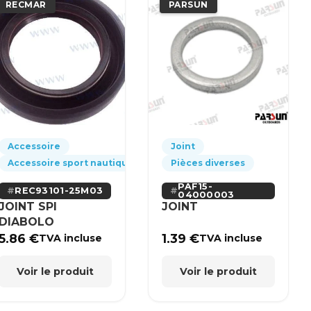
RECMAR
PARSUN
Accessoire
Joint
Accessoire sport nautique
Pièces diverses
PAF15-
REC93101-25M03
04000003
JOINT SPI
JOINT
DIABOLO
5.86
€
1.39
€
TVA incluse
TVA incluse
Voir le produit
Voir le produit