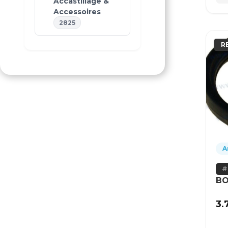
Accastillage &
Accessoires
2825
R
A
BO
3.