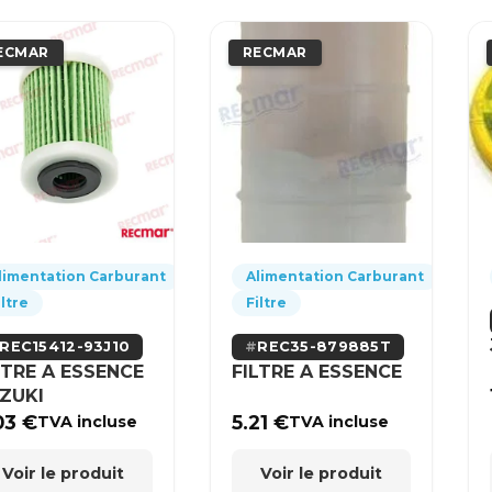
ECMAR
RECMAR
limentation Carburant
Alimentation Carburant
iltre
Filtre
REC15412-93J10
REC35-879885T
LTRE A ESSENCE
FILTRE A ESSENCE
ZUKI
03
€
5.21
€
TVA incluse
TVA incluse
Voir le produit
Voir le produit