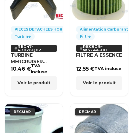
PIECES DETACHEES HORS-BORD
Alimentation Carburant
Turbine
Filtre
REC47-
REC6D8-
43026Q02
WS24A-00
TURBINE
FILTRE A ESSENCE
MERCRUISER
TVA
MERCURY BRP
10.46
€
12.55
€
TVA incluse
incluse
HONDA
Voir le produit
Voir le produit
RECMAR
RECMAR