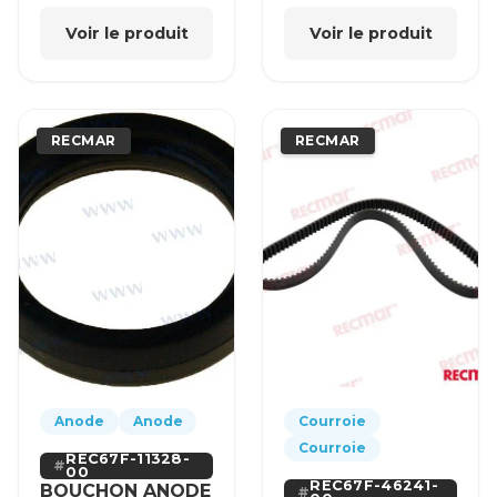
Voir le produit
Voir le produit
RECMAR
RECMAR
Anode
Anode
Courroie
Courroie
REC67F-11328-
00
REC67F-46241-
BOUCHON ANODE