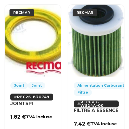
RECMAR
RECMAR
Joint
Joint
Alimentation Carburant
Filtre
REC26-830749
REC6P3-
JOINTSPI
WS24A-00
FILTRE A ESSENCE
1.82
€
TVA incluse
7.42
€
TVA incluse