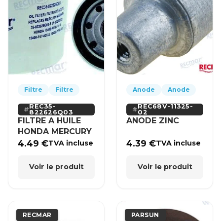
Filtre
Filtre
Anode
Anode
REC35-
REC68V-11325-
822626Q03
02
FILTRE A HUILE
ANODE ZINC
HONDA MERCURY
4.49
€
4.39
€
TVA incluse
TVA incluse
Voir le produit
Voir le produit
RECMAR
PARSUN