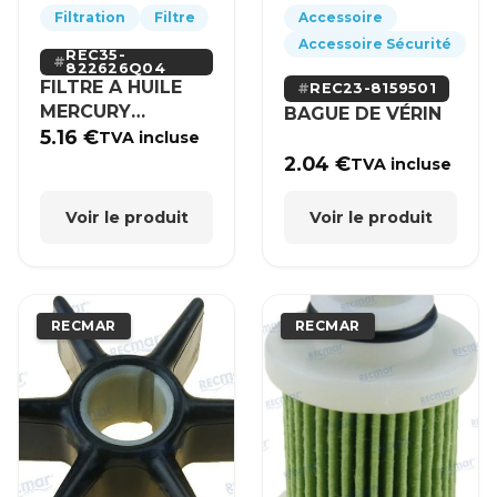
Filtration
Filtre
Accessoire
Accessoire Sécurité
REC35-
822626Q04
FILTRE A HUILE
REC23-8159501
MERCURY
BAGUE DE VÉRIN
MERCRUISER
5.16
€
TVA incluse
2.04
€
TVA incluse
Voir le produit
Voir le produit
RECMAR
RECMAR