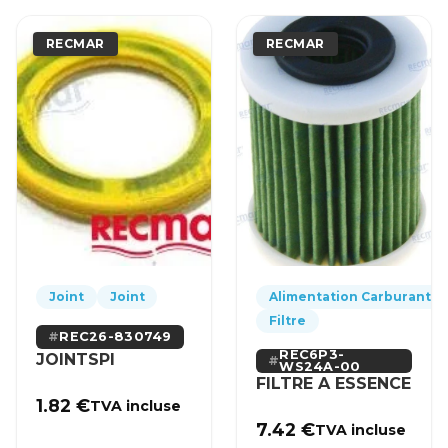
RECMAR
RECMAR
Joint
Joint
Alimentation Carburant
Filtre
REC26-830749
REC6P3-
JOINTSPI
WS24A-00
FILTRE A ESSENCE
1.82
€
TVA incluse
7.42
€
TVA incluse