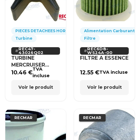
PIECES DETACHEES HORS-BORD
Alimentation Carburant
Turbine
Filtre
REC47-
REC6D8-
43026Q02
WS24A-00
TURBINE
FILTRE A ESSENCE
MERCRUISER
TVA
MERCURY BRP
10.46
€
12.55
€
TVA incluse
incluse
HONDA
Voir le produit
Voir le produit
RECMAR
RECMAR