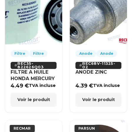
Filtre
Filtre
Anode
Anode
REC35-
REC68V-11325-
822626Q03
02
FILTRE A HUILE
ANODE ZINC
HONDA MERCURY
4.49
€
4.39
€
TVA incluse
TVA incluse
Voir le produit
Voir le produit
RECMAR
PARSUN