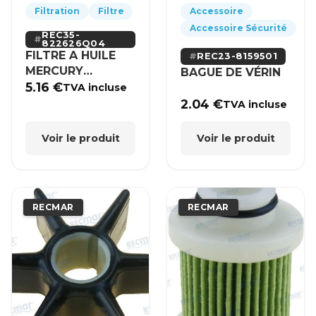
Filtration
Filtre
Accessoire
Accessoire Sécurité
REC35-
822626Q04
FILTRE A HUILE
REC23-8159501
MERCURY
BAGUE DE VÉRIN
MERCRUISER
5.16
€
TVA incluse
2.04
€
TVA incluse
Voir le produit
Voir le produit
RECMAR
RECMAR