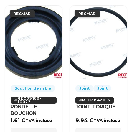
RECMAR
RECMAR
Bouchon de nable
Joint
Joint
REC09168-
REC3842016
10022
RONDELLE
JOINT TORIQUE
BOUCHON
1.61
€
9.94
€
TVA incluse
TVA incluse