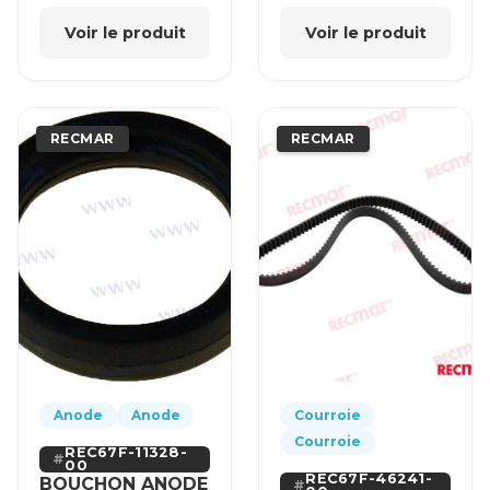
Voir le produit
Voir le produit
RECMAR
RECMAR
Anode
Anode
Courroie
Courroie
REC67F-11328-
00
REC67F-46241-
BOUCHON ANODE