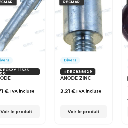
ECMAR
RECMAR
ivers
Divers
REC62Y-11325-
REC838929
00
NODE
ANODE ZINC
71
€
2.21
€
TVA incluse
TVA incluse
Voir le produit
Voir le produit