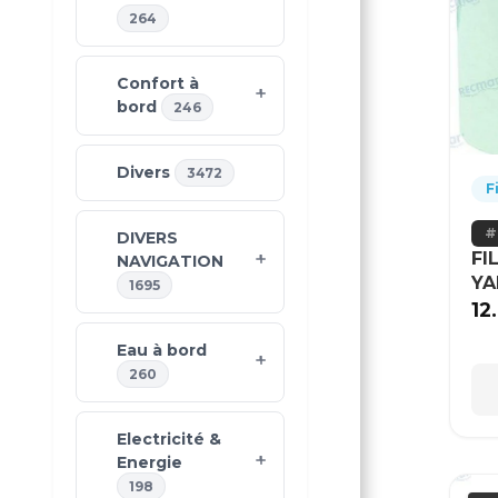
264
Confort à
bord
246
Divers
3472
F
DIVERS
FI
NAVIGATION
Y
1695
12
Eau à bord
260
Electricité &
Energie
198