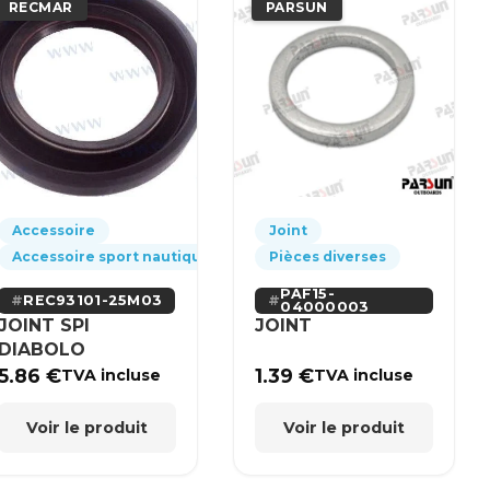
RECMAR
PARSUN
Accessoire
Joint
Accessoire sport nautique
Pièces diverses
PAF15-
REC93101-25M03
04000003
JOINT SPI
JOINT
DIABOLO
5.86
€
1.39
€
TVA incluse
TVA incluse
Voir le produit
Voir le produit