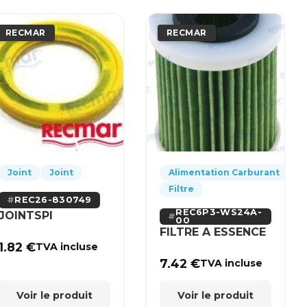
RECMAR
RECMAR
Joint
Joint
Alimentation Carburant
Filtre
REC26-830749
REC6P3-WS24A-
JOINTSPI
00
FILTRE A ESSENCE
1.82
€
TVA incluse
7.42
€
TVA incluse
Voir le produit
Voir le produit