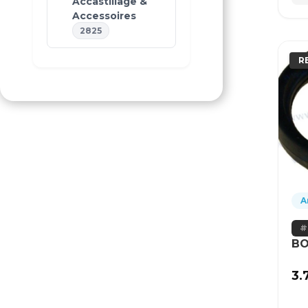
Accastillage &
Accessoires
2825
R
A
BO
3.