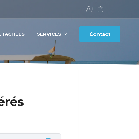
DETACHÉES
SERVICES
Contact
érés