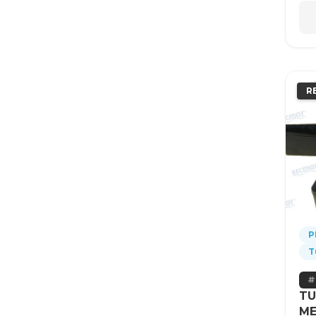
R
P
T
TU
ME