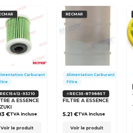
ECMAR
RECMAR
limentation Carburant
Alimentation Carburant
iltre
Filtre
REC15412-93J10
REC35-879885T
LTRE A ESSENCE
FILTRE A ESSENCE
ZUKI
03
€
5.21
€
TVA incluse
TVA incluse
Voir le produit
Voir le produit