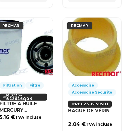
RECMAR
RECMAR
Filtration
Filtre
Accessoire
Accessoire Sécurité
REC35-
822626Q04
FILTRE A HUILE
REC23-8159501
MERCURY
BAGUE DE VÉRIN
MERCRUISER
5.16
€
TVA incluse
2.04
€
TVA incluse