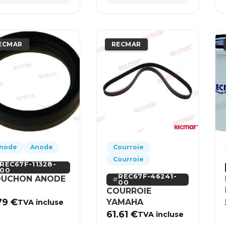
ECMAR
RECMAR
node
Anode
Courroie
Courroie
REC67F-11328-
00
REC67F-46241-
UCHON ANODE
00
COURROIE
79
€
YAMAHA
TVA incluse
61.61
€
TVA incluse