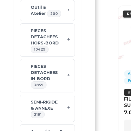
Outil &
Atelier
200
R
PIECES
DETACHEES
HORS-BORD
10429
PIECES
DETACHEES
A
IN-BORD
F
3859
FI
SEMI-RIGIDE
SU
& ANNEXE
7.
2191