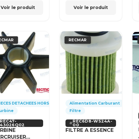
Voir le produit
Voir le produit
ECMAR
RECMAR
IECES DETACHEES HORS-BORD
Alimentation Carburant
urbine
Filtre
REC47-
REC6D8-WS24A-
43026Q02
00
RBINE
FILTRE A ESSENCE
RCRUISER