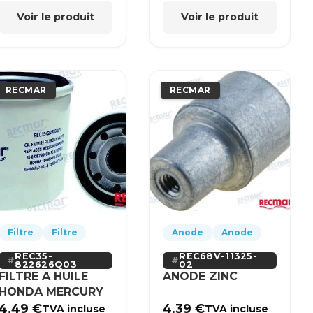
Voir le produit
Voir le produit
RECMAR
RECMAR
Filtre
Filtre
Anode
Anode
REC35-
REC68V-11325-
822626Q03
02
FILTRE A HUILE
ANODE ZINC
HONDA MERCURY
4.49
€
4.39
€
TVA incluse
TVA incluse