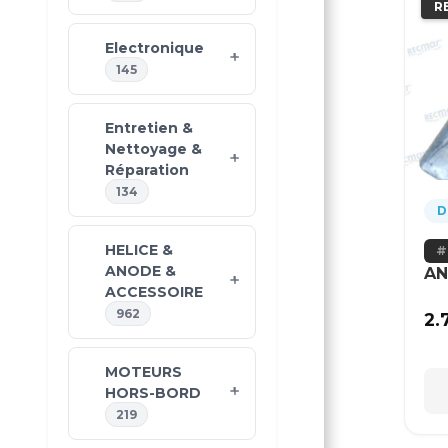
R
Electronique
145
Entretien &
Nettoyage &
Réparation
134
D
HELICE &
ANODE &
A
ACCESSOIRE
962
2.
MOTEURS
HORS-BORD
219