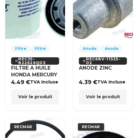
Filtre
Filtre
Anode
Anode
REC35-
REC68V-11325-
822626Q03
02
FILTRE A HUILE
ANODE ZINC
HONDA MERCURY
4.49
€
4.39
€
TVA incluse
TVA incluse
Voir le produit
Voir le produit
RECMAR
RECMAR