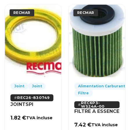
RECMAR
RECMAR
Joint
Joint
Alimentation Carburant
Filtre
REC26-830749
REC6P3-
JOINTSPI
WS24A-00
FILTRE A ESSENCE
1.82
€
TVA incluse
7.42
€
TVA incluse