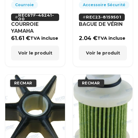
Courroie
Accessoire Sécurité
REC67F-46241-
REC23-8159501
00
COURROIE
BAGUE DE VÉRIN
YAMAHA
61.61
€
2.04
€
TVA incluse
TVA incluse
Voir le produit
Voir le produit
RECMAR
RECMAR