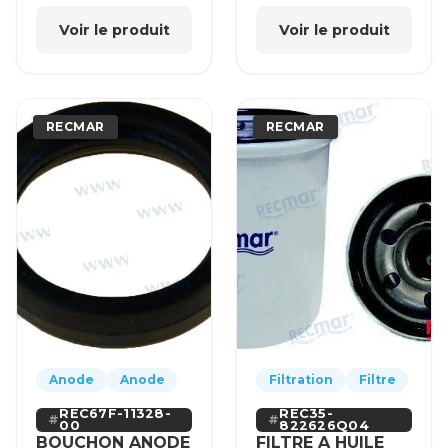
Voir le produit
Voir le produit
RECMAR
RECMAR
Anode
Anode
Filtration
Filtre
REC67F-11328-
REC35-
00
822626Q04
BOUCHON ANODE
FILTRE A HUILE