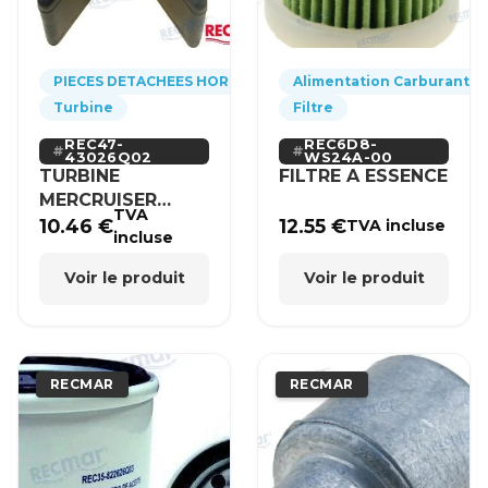
PIECES DETACHEES HORS-BORD
Alimentation Carburant
Turbine
Filtre
REC47-
REC6D8-
43026Q02
WS24A-00
TURBINE
FILTRE A ESSENCE
MERCRUISER
TVA
MERCURY BRP
10.46
€
12.55
€
TVA incluse
incluse
HONDA
Voir le produit
Voir le produit
RECMAR
RECMAR