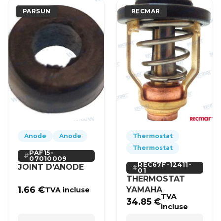
PARSUN
RECMAR
Anode
Anode
Thermostat
Thermostat
PAF15-
07010009
REC67F-12411-
JOINT D’ANODE
01
THERMOSTAT
1.66
€
YAMAHA
TVA incluse
TVA
34.85
€
incluse