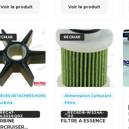
Voir le produit
Voir le produit
ECMAR
RECMAR
IECES DETACHEES HORS-BORD
Alimentation Carburant
urbine
Filtre
REC47-
REC6D8-WS24A-
43026Q02
00
RBINE
FILTRE A ESSENCE
RCRUISER