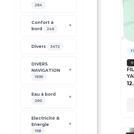
264
Confort à
bord
246
Divers
3472
F
DIVERS
FI
NAVIGATION
Y
1695
12
Eau à bord
260
Electricité &
Energie
198