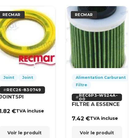
RECMAR
RECMAR
Joint
Joint
Alimentation Carburant
Filtre
REC26-830749
REC6P3-WS24A-
JOINTSPI
00
FILTRE A ESSENCE
1.82
€
TVA incluse
7.42
€
TVA incluse
Voir le produit
Voir le produit