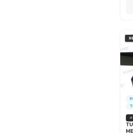
R
P
T
TU
ME