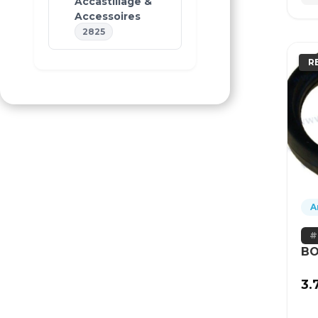
Accastillage &
Accessoires
2825
R
A
BO
3.