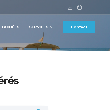
DETACHÉES
SERVICES
Contact
érés