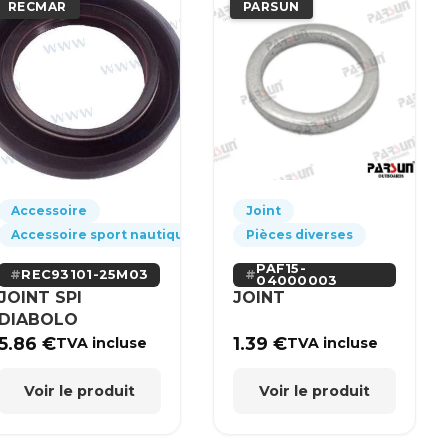
RECMAR
PARSUN
Accessoire
Joint
Accessoire sport nautique
Pièces diverses
PAF15-
REC93101-25M03
04000003
JOINT SPI
JOINT
DIABOLO
5.86
€
1.39
€
TVA incluse
TVA incluse
Voir le produit
Voir le produit