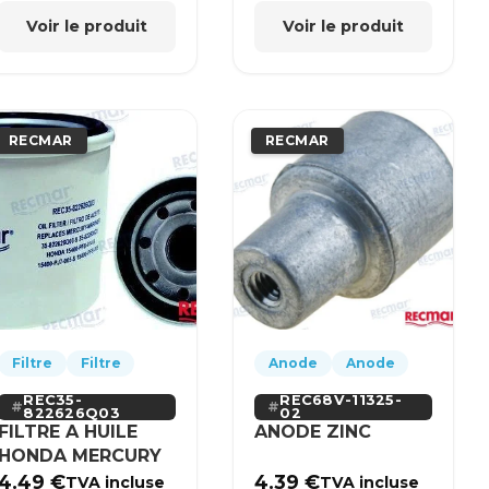
Voir le produit
Voir le produit
RECMAR
RECMAR
Filtre
Filtre
Anode
Anode
REC35-
REC68V-11325-
822626Q03
02
FILTRE A HUILE
ANODE ZINC
HONDA MERCURY
4.49
€
4.39
€
TVA incluse
TVA incluse