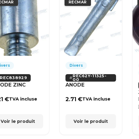
ECMAR
RECMAR
ivers
Divers
REC62Y-11325-
REC838929
00
ODE ZINC
ANODE
21
€
2.71
€
TVA incluse
TVA incluse
Voir le produit
Voir le produit