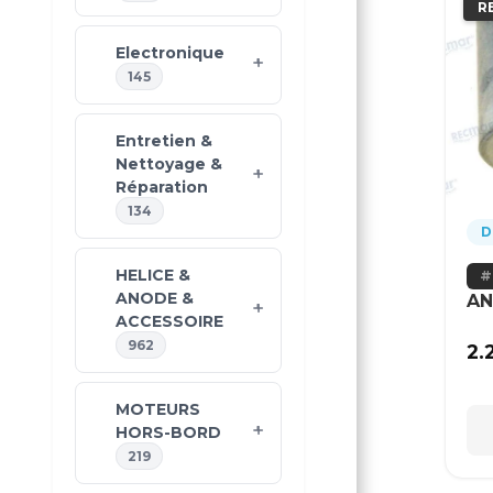
R
Electronique
145
Entretien &
Nettoyage &
Réparation
134
D
HELICE &
ANODE &
AN
ACCESSOIRE
962
2.
MOTEURS
HORS-BORD
219