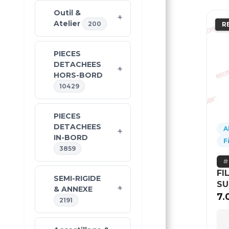
Outil &
Atelier
200
R
PIECES
DETACHEES
HORS-BORD
10429
PIECES
DETACHEES
A
IN-BORD
F
3859
FI
SEMI-RIGIDE
SU
& ANNEXE
7.
2191