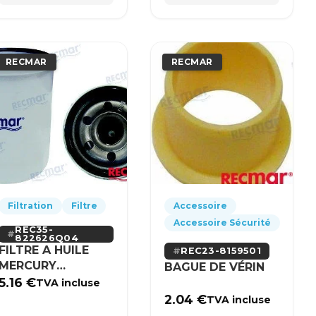
RECMAR
RECMAR
Filtration
Filtre
Accessoire
Accessoire Sécurité
REC35-
822626Q04
FILTRE A HUILE
REC23-8159501
MERCURY
BAGUE DE VÉRIN
MERCRUISER
5.16
€
TVA incluse
2.04
€
TVA incluse