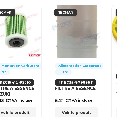
ECMAR
RECMAR
limentation Carburant
Alimentation Carburant
iltre
Filtre
REC15412-93J10
REC35-879885T
LTRE A ESSENCE
FILTRE A ESSENCE
ZUKI
03
€
5.21
€
TVA incluse
TVA incluse
Voir le produit
Voir le produit