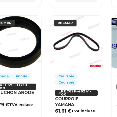
ECMAR
RECMAR
node
Anode
Courroie
Courroie
REC67F-11328-
00
REC67F-46241-
UCHON ANODE
00
COURROIE
79
€
YAMAHA
TVA incluse
61.61
€
TVA incluse