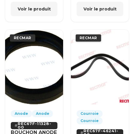
Voir le produit
Voir le produit
RECMAR
RECMAR
Anode
Anode
Courroie
Courroie
REC67F-11328-
00
REC67F-46241-
BOUCHON ANODE