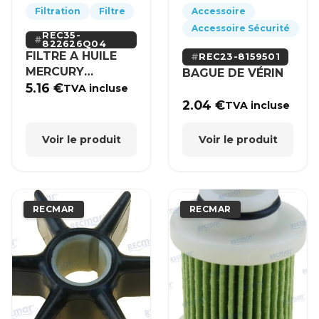
Filtration
Filtre
Accessoire
Accessoire Sécurité
REC35-
822626Q04
FILTRE A HUILE
REC23-8159501
MERCURY
BAGUE DE VÉRIN
MERCRUISER
5.16
€
TVA incluse
2.04
€
TVA incluse
Voir le produit
Voir le produit
RECMAR
RECMAR