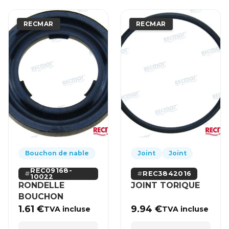
RECMAR
RECMAR
Bouchon de nable
Joint
Joint
REC09168-
REC3842016
10022
RONDELLE
JOINT TORIQUE
BOUCHON
1.61
€
9.94
€
TVA incluse
TVA incluse