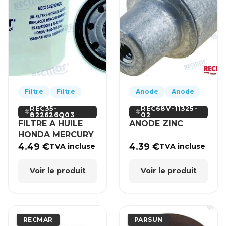
Filtre
Filtre
Anode
Anode
REC35-
REC68V-11325-
822626Q03
02
FILTRE A HUILE
ANODE ZINC
HONDA MERCURY
4.49
€
4.39
€
TVA incluse
TVA incluse
Voir le produit
Voir le produit
RECMAR
PARSUN