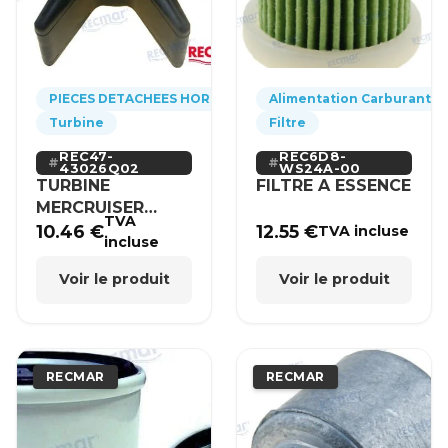
PIECES DETACHEES HORS-BORD
Alimentation Carburant
Turbine
Filtre
REC47-
REC6D8-
43026Q02
WS24A-00
TURBINE
FILTRE A ESSENCE
MERCRUISER
TVA
MERCURY BRP
10.46
€
12.55
€
TVA incluse
incluse
HONDA
Voir le produit
Voir le produit
RECMAR
RECMAR