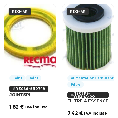
RECMAR
RECMAR
Joint
Joint
Alimentation Carburant
Filtre
REC26-830749
REC6P3-
JOINTSPI
WS24A-00
FILTRE A ESSENCE
1.82
€
TVA incluse
7.42
€
TVA incluse