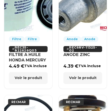
Filtre
Filtre
Anode
Anode
REC35-
REC68V-11325-
822626Q03
02
FILTRE A HUILE
ANODE ZINC
HONDA MERCURY
4.49
€
4.39
€
TVA incluse
TVA incluse
Voir le produit
Voir le produit
RECMAR
RECMAR