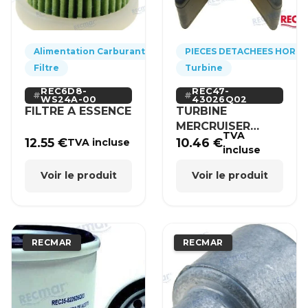
Alimentation Carburant
PIECES DETACHEES HORS
Filtre
Turbine
REC6D8-
REC47-
WS24A-00
43026Q02
FILTRE A ESSENCE
TURBINE
MERCRUISER
TVA
MERCURY BRP
12.55
€
10.46
€
TVA incluse
incluse
HONDA
Voir le produit
Voir le produit
RECMAR
RECMAR