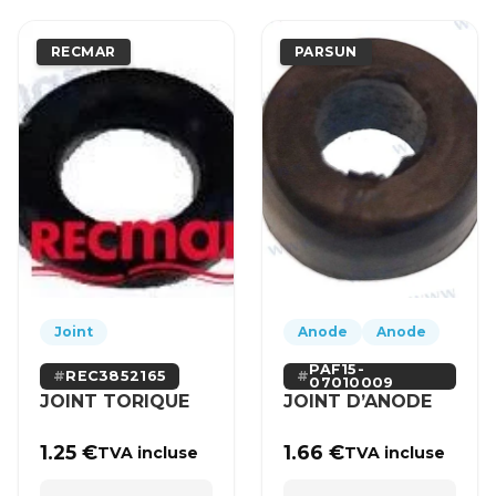
RECMAR
PARSUN
Joint
Anode
Anode
PAF15-
REC3852165
07010009
JOINT TORIQUE
JOINT D’ANODE
1.25
€
1.66
€
TVA incluse
TVA incluse