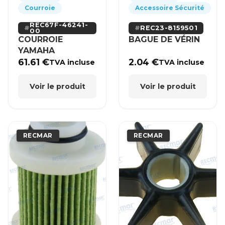
Courroie
Accessoire Sécurité
REC67F-46241-
REC23-8159501
00
COURROIE
BAGUE DE VÉRIN
YAMAHA
61.61
€
2.04
€
TVA incluse
TVA incluse
Voir le produit
Voir le produit
RECMAR
RECMAR