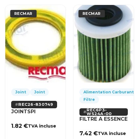
RECMAR
RECMAR
Joint
Joint
Alimentation Carburant
Filtre
REC26-830749
REC6P3-
JOINTSPI
WS24A-00
FILTRE A ESSENCE
1.82
€
TVA incluse
7.42
€
TVA incluse