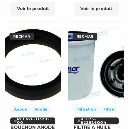
Voir le produit
Voir le produit
RECMAR
RECMAR
Anode
Anode
Filtration
Filtre
REC67F-11328-
REC35-
00
822626Q04
BOUCHON ANODE
FILTRE A HUILE