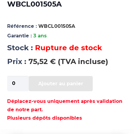
WBCL001505A
Référence :
WBCL001505A
Garantie :
3 ans
Stock :
Rupture de stock
Prix :
75,52 € (TVA incluse)
quantité
Ajouter au panier
de
ADAPTATEUR
BOITE
Déplacez-vous uniquement après validation
STANDARD
de notre part.
12X5
Plusieurs dépôts disponibles
-
WBCL001505A