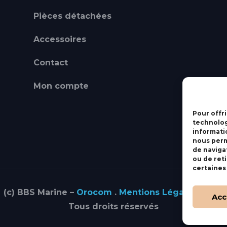
Pièces détachées
Accessoires
Contact
Mon compte
Pour offri
technolog
informati
nous perm
de navigat
ou de ret
certaines
(c) BBS Marine –
Orocom
.
Mentions Légales
.
C.G.V
Acc
Tous droits réservés