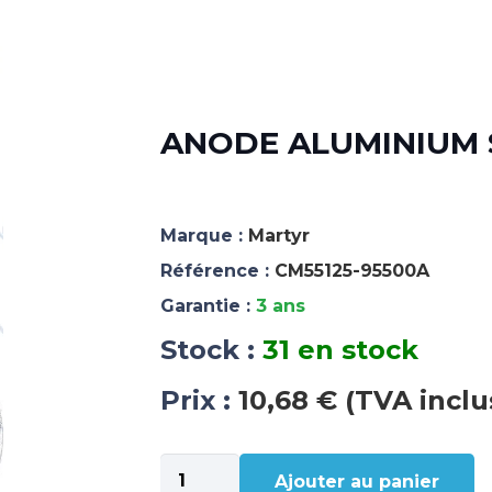
ANODE ALUMINIUM S
Marque :
Martyr
Référence :
CM55125-95500A
Garantie :
3 ans
Stock :
31 en stock
Prix :
10,68 € (TVA inclu
quantité
Ajouter au panier
de