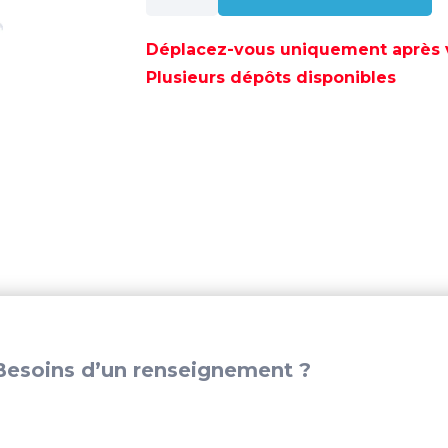
ANODE
ALUMINIUM
Déplacez-vous uniquement après va
SUZUKI
Plusieurs dépôts disponibles
-
CM55125-
95500A
esoins d’un renseignement ?