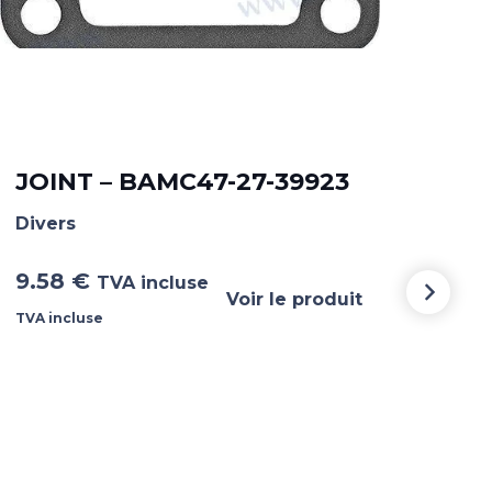
TU
00
JOINT – BAMC47-27-39923
Dive
Divers
32.
9.58
€
TVA incluse
incl
Voir le produit
TVA incluse
TVA i