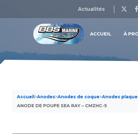
Actualités
ACCUEIL
À PR
Accueil
>
Anodes
>
Anodes de coque
>
Anodes plaque
ANODE DE POUPE SEA RAY – CMZHC-5