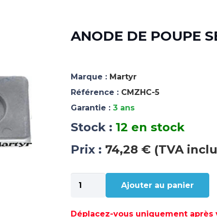
ANODE DE POUPE SE
Marque :
Martyr
Référence :
CMZHC-5
Garantie :
3 ans
Stock :
12 en stock
Prix :
74,28 € (TVA incl
quantité
Ajouter au panier
de
ANODE
DE
Déplacez-vous uniquement après va