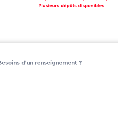
POUPE
Plusieurs dépôts disponibles
SEA
RAY
-
CMZHC-
5
esoins d’un renseignement ?