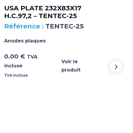
USA PLATE 232X83X17
AN
H.C.97,2 – TENTEC-25
TE
TENTEC-25
Anodes plaques
Ano
0.00
€
0.
TVA
Voir le
incluse
incl
produit
TVA incluse
TVA i