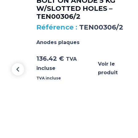
BOLT ON ANODE 5 KG
 –
W/SLOTTED HOLES –
TEN00306/2
18
TEN00306/2
Anodes plaques
136.42
€
TVA
Voir le
incluse
produit
TVA incluse