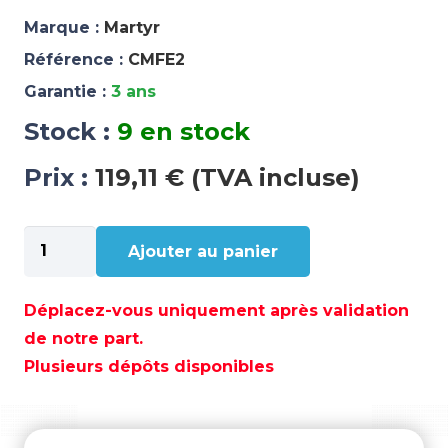
Marque :
Martyr
Référence :
CMFE2
Garantie :
3 ans
Stock :
9 en stock
Prix :
119,11 € (TVA incluse)
quantité
Ajouter au panier
de
ANODE
FERRETTI
Déplacez-vous uniquement après validation
ZINC
de notre part.
-
Plusieurs dépôts disponibles
CMFE2