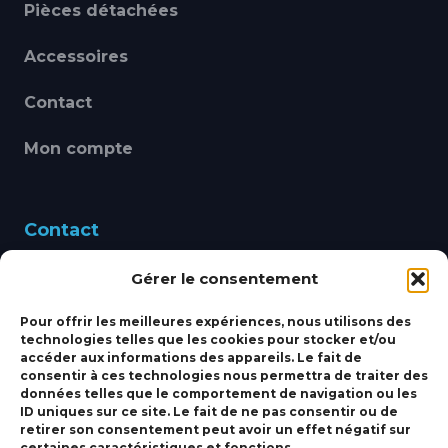
Pièces détachées
Accessoires
Contact
Mon compte
Contact
Gérer le consentement
460 Avenue Alain Le
Leap 83220 LE PRADET
Pour offrir les meilleures expériences, nous utilisons des
technologies telles que les cookies pour stocker et/ou
bbsmarine@bbs-
accéder aux informations des appareils. Le fait de
consentir à ces technologies nous permettra de traiter des
marine.fr
données telles que le comportement de navigation ou les
ID uniques sur ce site. Le fait de ne pas consentir ou de
Fixe:
04 27 50 24 50
retirer son consentement peut avoir un effet négatif sur
certaines caractéristiques et fonctions.