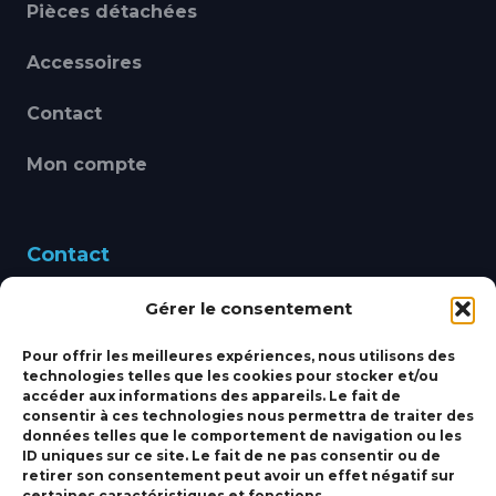
Pièces détachées
Accessoires
Contact
Mon compte
Contact
Gérer le consentement
460 Avenue Alain Le
Leap 83220 LE PRADET
Pour offrir les meilleures expériences, nous utilisons des
technologies telles que les cookies pour stocker et/ou
bbsmarine@bbs-
accéder aux informations des appareils. Le fait de
consentir à ces technologies nous permettra de traiter des
marine.fr
données telles que le comportement de navigation ou les
ID uniques sur ce site. Le fait de ne pas consentir ou de
Fixe:
04 27 50 24 50
retirer son consentement peut avoir un effet négatif sur
certaines caractéristiques et fonctions.