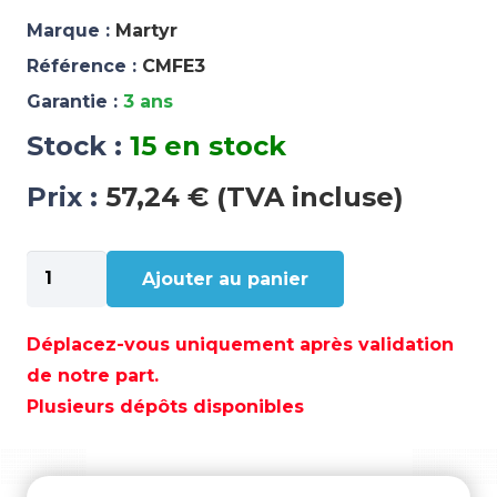
Marque :
Martyr
Référence :
CMFE3
Garantie :
3 ans
Stock :
15 en stock
Prix :
57,24 € (TVA incluse)
quantité
Ajouter au panier
de
ANODE
FERRETTI
Déplacez-vous uniquement après validation
ZINC
de notre part.
-
Plusieurs dépôts disponibles
CMFE3