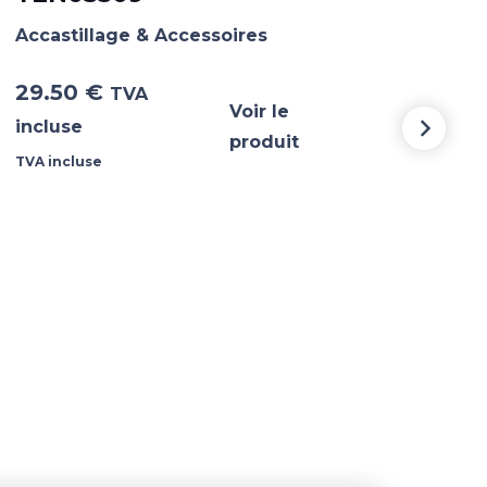
Accastillage & Accessoires
Acca
29.50
€
51.
TVA
Voir le
incluse
incl
produit
TVA incluse
TVA i