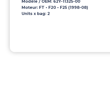
Modèle / OEM:
62Y-11325-00
Moteur:
FT • F20 • F25 (1998-08)
Units x bag:
2