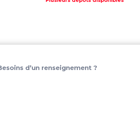
Plusieurs dépôts disponibles
02010005
esoins d’un renseignement ?