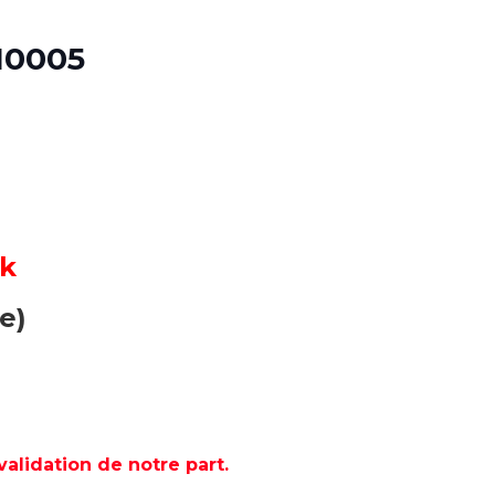
10005
ck
e)
lidation de notre part.