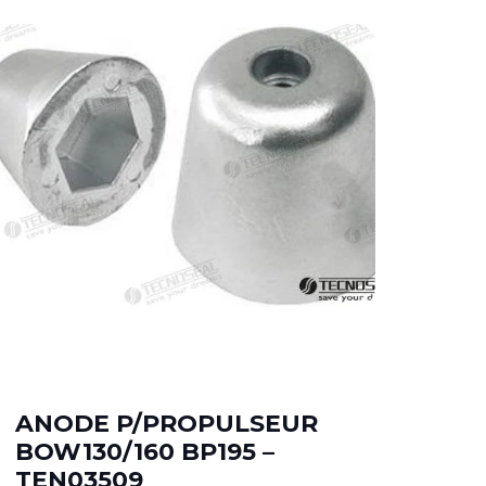
ANODE P/PROPULSEUR
AN
BOW130/160 BP195 –
15
TEN03509
TE