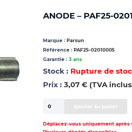
ANODE – PAF25-020
Marque :
Parsun
Référence :
PAF25-02010005
Garantie :
3 ans
Stock :
Rupture de sto
Prix :
3,07 € (TVA inclus
quantité
Ajouter au panier
de
ANODE
-
Déplacez-vous uniquement après va
PAF25-