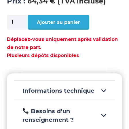
Prix :
64,34 € (TVA incluse)
quantité
Ajouter au panier
de
ANODE
PLAQUE
Déplacez-vous uniquement après validation
ALUMINIUM
de notre part.
1,7KG
Plusieurs dépôts disponibles
-
MGDAD78BX
Informations technique
Besoins d’un
renseignement ?