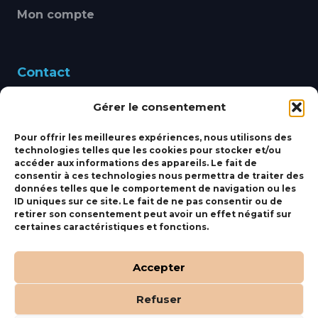
Mon compte
Contact
Gérer le consentement
460 Avenue Alain Le
Leap 83220 LE PRADET
Pour offrir les meilleures expériences, nous utilisons des
technologies telles que les cookies pour stocker et/ou
bbsmarine@bbs-
accéder aux informations des appareils. Le fait de
consentir à ces technologies nous permettra de traiter des
marine.fr
données telles que le comportement de navigation ou les
ID uniques sur ce site. Le fait de ne pas consentir ou de
Fixe:
04 27 50 24 50
retirer son consentement peut avoir un effet négatif sur
certaines caractéristiques et fonctions.
Mobile:
06 69 44 48 83
Accepter
Refuser
(c) BBS Marine –
Orocom
.
Mentions Légales
.