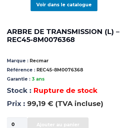
Voir dans le catalogue
ARBRE DE TRANSMISSION (L) –
REC45-8M0076368
Marque :
Recmar
Référence :
REC45-8M0076368
Garantie :
3 ans
Stock :
Rupture de stock
Prix :
99,19 € (TVA incluse)
quantité
Ajouter au panier
de