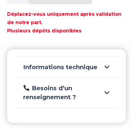
ARBRE
DE
Déplacez-vous uniquement après validation
TRANSMISSION
de notre part.
(L)
Plusieurs dépôts disponibles
-
REC45-
8M0076368
Informations technique
Besoins d’un
renseignement ?