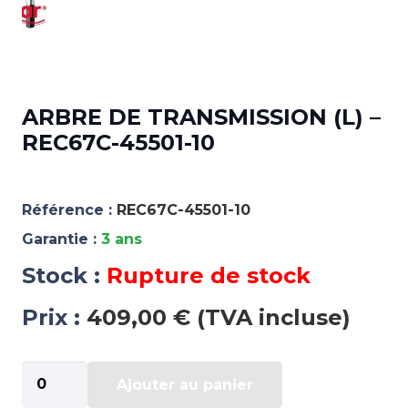
ARBRE DE TRANSMISSION (L) –
REC67C-45501-10
Référence :
REC67C-45501-10
Garantie :
3 ans
Stock :
Rupture de stock
Prix :
409,00 € (TVA incluse)
quantité
Ajouter au panier
de