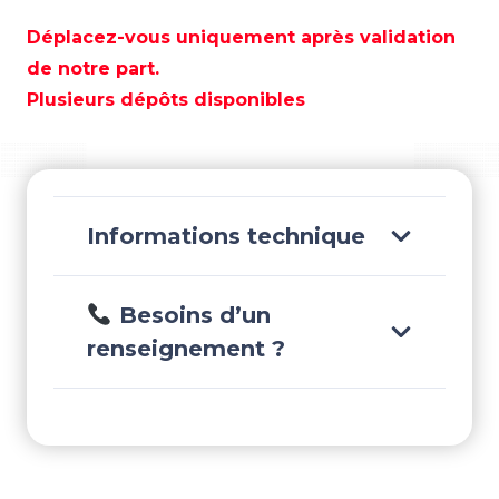
ARBRE
DE
Déplacez-vous uniquement après validation
TRANSMISSION
de notre part.
(L)
Plusieurs dépôts disponibles
-
REC67C-
45501-
10
Informations technique
Besoins d’un
renseignement ?