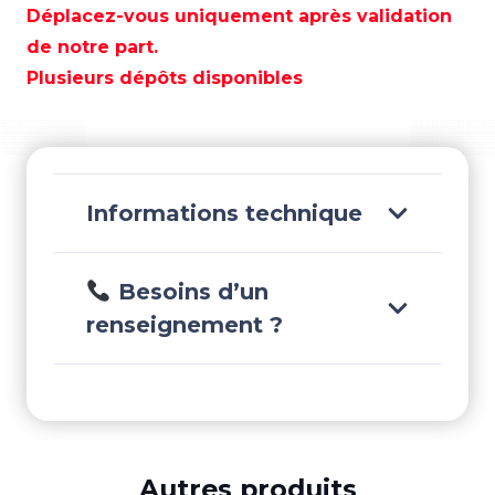
VERTICAL
Déplacez-vous uniquement après validation
(X)
de notre part.
-
Plusieurs dépôts disponibles
REC69G-
45510-
20
Informations technique
Besoins d’un
renseignement ?
Autres produits