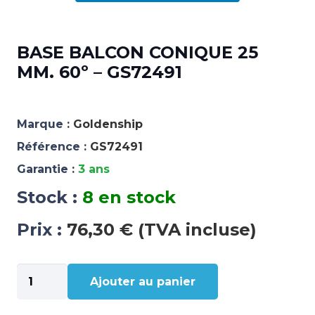
BASE BALCON CONIQUE 25
MM. 60º – GS72491
Marque :
Goldenship
Référence :
GS72491
Garantie :
3 ans
Stock :
8 en stock
Prix :
76,30 € (TVA incluse)
quantité
Ajouter au panier
de
BASE