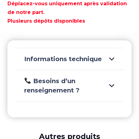
BALCON
Déplacez-vous uniquement après validation
CONIQUE
de notre part.
25
Plusieurs dépôts disponibles
MM.
60º
-
GS72491
Informations technique
Besoins d’un
renseignement ?
Autres produits