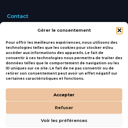
Contact
Gérer le consentement
460 Avenue Alain Le
Leap 83220 LE PRADET
Pour offrir les meilleures expériences, nous utilisons des
technologies telles que les cookies pour stocker et/ou
bbsmarine@bbs-
accéder aux informations des appareils. Le fait de
consentir à ces technologies nous permettra de traiter des
marine.fr
données telles que le comportement de navigation ou les
ID uniques sur ce site. Le fait de ne pas consentir ou de
Fixe:
04 27 50 24 50
retirer son consentement peut avoir un effet négatif sur
certaines caractéristiques et fonctions.
Mobile:
06 69 44 48 83
Accepter
Refuser
(c) BBS Marine –
Orocom
.
Mentions Légales
.
C.G.V
Voir les préférences
Tous droits réservés