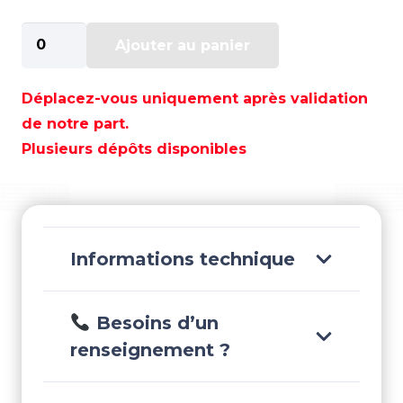
quantité
Ajouter au panier
de
BOBINE
D'ALLUMAGE
Déplacez-vous uniquement après validation
-
de notre part.
REC30520-
Plusieurs dépôts disponibles
PWC-
003
Informations technique
Besoins d’un
renseignement ?