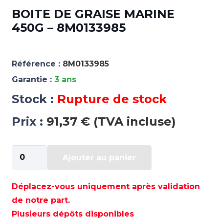
BOITE DE GRAISE MARINE
450G – 8M0133985
Référence :
8M0133985
Garantie :
3 ans
Stock :
Rupture de stock
Prix :
91,37 € (TVA incluse)
quantité
Ajouter au panier
de
BOITE
DE
Déplacez-vous uniquement après validation
GRAISE
de notre part.
MARINE
Plusieurs dépôts disponibles