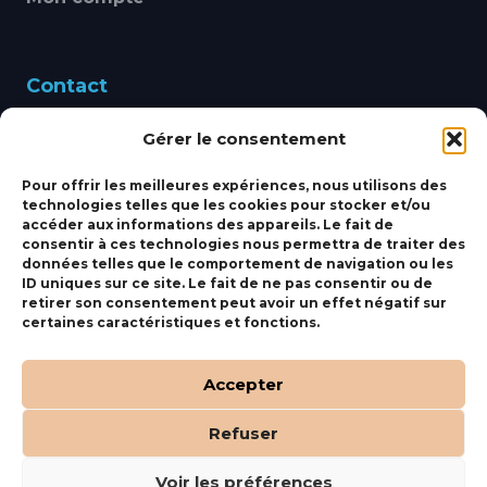
Contact
Gérer le consentement
460 Avenue Alain Le
Leap 83220 LE PRADET
Pour offrir les meilleures expériences, nous utilisons des
technologies telles que les cookies pour stocker et/ou
bbsmarine@bbs-
accéder aux informations des appareils. Le fait de
consentir à ces technologies nous permettra de traiter des
marine.fr
données telles que le comportement de navigation ou les
ID uniques sur ce site. Le fait de ne pas consentir ou de
Fixe:
04 27 50 24 50
retirer son consentement peut avoir un effet négatif sur
certaines caractéristiques et fonctions.
Mobile:
06 69 44 48 83
Accepter
Refuser
(c) BBS Marine –
Orocom
.
Mentions Légales
.
C.G.V
Voir les préférences