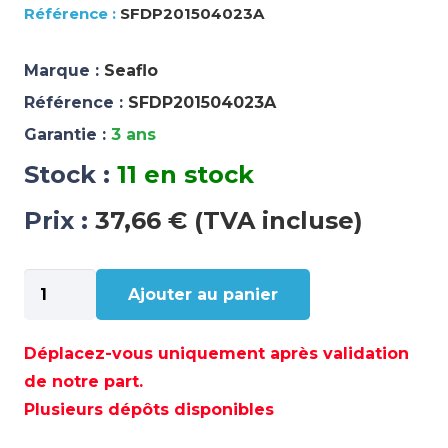
SFDP201504023A
Marque :
Seaflo
Référence :
SFDP201504023A
Garantie :
3 ans
Stock :
11 en stock
Prix :
37,66 € (TVA incluse)
quantité
Ajouter au panier
de
BOMBE
PRESSION
Déplacez-vous uniquement après validation
24V
de notre part.
5.6LPM/1.5GPM
Plusieurs dépôts disponibles
40PSI/2
–