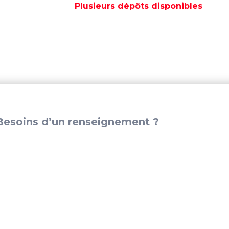
CONFORT
Plusieurs dépôts disponibles
PLUS
-
SFABPB
esoins d’un renseignement ?