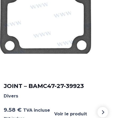
TU
00
JOINT – BAMC47-27-39923
Dive
Divers
32.
9.58
€
TVA incluse
incl
Voir le produit