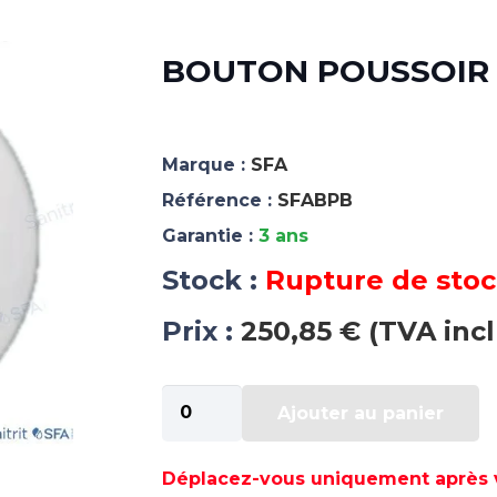
BOUTON POUSSOIR 
Marque :
SFA
Référence :
SFABPB
Garantie :
3 ans
Stock :
Rupture de sto
Prix :
250,85 € (TVA inc
quantité
Ajouter au panier
de
BOUTON
POUSSOIR
Déplacez-vous uniquement après va