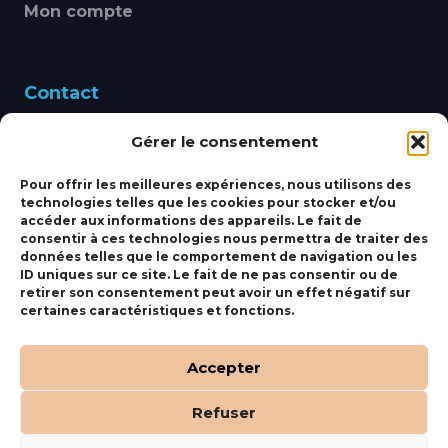
Mon compte
Contact
Gérer le consentement
460 Avenue Alain Le
Leap 83220 LE PRADET
Pour offrir les meilleures expériences, nous utilisons des
technologies telles que les cookies pour stocker et/ou
bbsmarine@bbs-
accéder aux informations des appareils. Le fait de
consentir à ces technologies nous permettra de traiter des
marine.fr
données telles que le comportement de navigation ou les
ID uniques sur ce site. Le fait de ne pas consentir ou de
Fixe:
04 27 50 24 50
retirer son consentement peut avoir un effet négatif sur
certaines caractéristiques et fonctions.
Mobile:
06 69 44 48 83
Accepter
Refuser
(c) BBS Marine –
Orocom
.
Mentions Légales
.
C.G.V