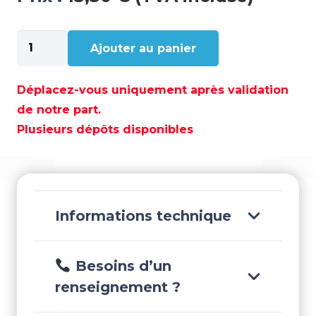
quantité
Ajouter au panier
de
CADENE
C/
Déplacez-vous uniquement après validation
PVC
de notre part.
8MM
Plusieurs dépôts disponibles
-
GS72034
Informations technique
Besoins d’un
renseignement ?