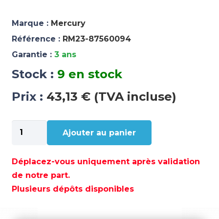
Marque :
Mercury
Référence :
RM23-87560094
Garantie :
3 ans
Stock :
9 en stock
Prix :
43,13 € (TVA incluse)
quantité
Ajouter au panier
de
CALE
BLEU
Déplacez-vous uniquement après validation
0,094
de notre part.
-
Plusieurs dépôts disponibles
RM23-
87560094