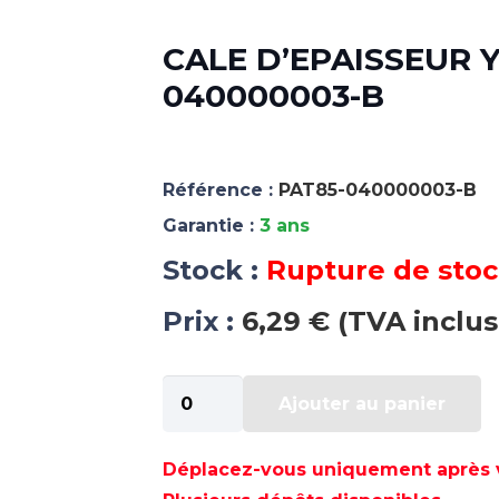
CALE D’EPAISSEUR Y
040000003-B
Référence :
PAT85-040000003-B
Garantie :
3 ans
Stock :
Rupture de sto
Prix :
6,29 € (TVA inclus
quantité
Ajouter au panier
de
CALE
D'EPAISSEUR
Déplacez-vous uniquement après va
YAMAHA