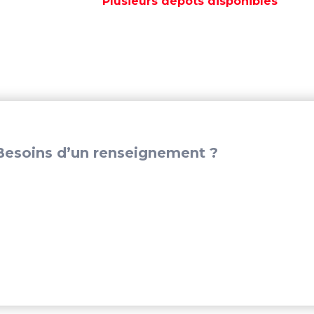
Plusieurs dépôts disponibles
0,10
-
PAT85-
040000003-
B
esoins d’un renseignement ?