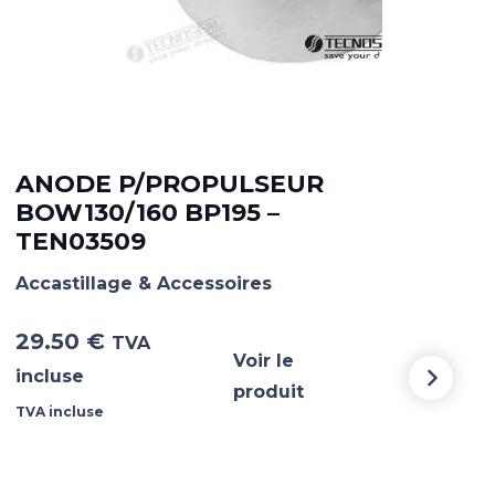
ANODE P/PROPULSEUR
AN
BOW130/160 BP195 –
15
TEN03509
TE
Accastillage & Accessoires
Acca
29.50
€
51.
TVA
Voir le
incluse
incl
produit
TVA incluse
TVA i